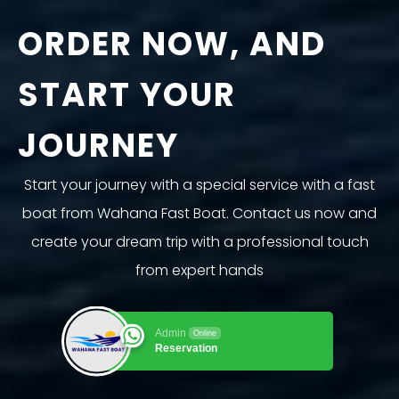
ORDER NOW, AND
START YOUR
JOURNEY
Start your journey with a special service with a fast
boat from Wahana Fast Boat. Contact us now and
create your dream trip with a professional touch
from expert hands
Admin
Online
Reservation