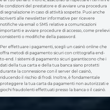
le condizioni del prestatore e di avviare una procedura
di segnalazione in caso di attività sospette. Puoi anche
iscriverti alle newsletter informative per ricevere
notifiche via email o SMS relative a comunicazioni
importanti e avviare procedure di accesso, come prelievi
consistenti o modifiche della password.
Per effettuare i pagamenti, scegli un casinò online che
offra metodi di pagamento sicuri con crittografia end-
to-end. I sistemi di pagamento sicuri garantiscono che i
dati della tua carta e della tua banca siano protetti
durante la connessione con il server del casinò,
riducendo il rischio di frodi. Inoltre, è fondamentale
proteggere la tua carta da pagamenti non autorizzati e
giochi fraudolenti effettuati presso la banca o il casinò.