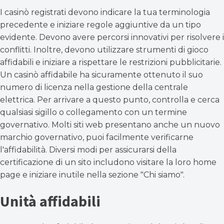
I casinò registrati devono indicare la tua terminologia
precedente e iniziare regole aggiuntive da un tipo
evidente. Devono avere percorsi innovativi per risolvere i
conflitti. Inoltre, devono utilizzare strumenti di gioco
affidabili e iniziare a rispettare le restrizioni pubblicitarie.
Un casinò affidabile ha sicuramente ottenuto il suo
numero di licenza nella gestione della centrale
elettrica. Per arrivare a questo punto, controlla e cerca
qualsiasi sigillo o collegamento con un termine
governativo. Molti siti web presentano anche un nuovo
marchio governativo, puoi facilmente verificarne
l'affidabilità. Diversi modi per assicurarsi della
certificazione di un sito includono visitare la loro home
page e iniziare inutile nella sezione "Chi siamo".
Unità affidabili