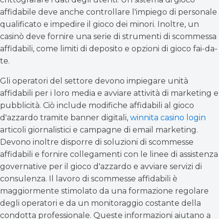
affidabile deve anche controllare l'impiego di personale
qualificato e impedire il gioco dei minori. Inoltre, un
casinò deve fornire una serie di strumenti di scommessa
affidabili, come limiti di deposito e opzioni di gioco fai-da-
te.
Gli operatori del settore devono impiegare unità
affidabili per i loro media e avviare attività di marketing e
pubblicità. Ciò include modifiche affidabili al gioco
d'azzardo tramite banner digitali,
winnita casino login
articoli giornalistici e campagne di email marketing.
Devono inoltre disporre di soluzioni di scommesse
affidabili e fornire collegamenti con le linee di assistenza
governative per il gioco d'azzardo e avviare servizi di
consulenza. Il lavoro di scommesse affidabili è
maggiormente stimolato da una formazione regolare
degli operatori e da un monitoraggio costante della
condotta professionale. Queste informazioni aiutano a