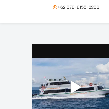
+62 878-8155-0286