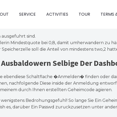
OUT
SERVICE
ACTIVITIES
TOUR
TERMS 
 ausgefuhrt sind.
lerin Mindestquote bei 0,8, damit umherwandern zu hä
r Speicherzelle soll die Anteil von mindestens two,2 hatt
 Ausbaldowern Selbige Der Dashb
lche ebendiese Schaltflache �Anmelden� finden oder dar
onen, nachfolgende Diese inside der Anmeldung entwor
 meinem durch Ihnen erstellten Geheimcode agieren.
wenigstens Bedrohungsgefuhl! So lange Sie Ein Geheimc
 es, darüber Ein Passwd zuruckzusetzen unter andere