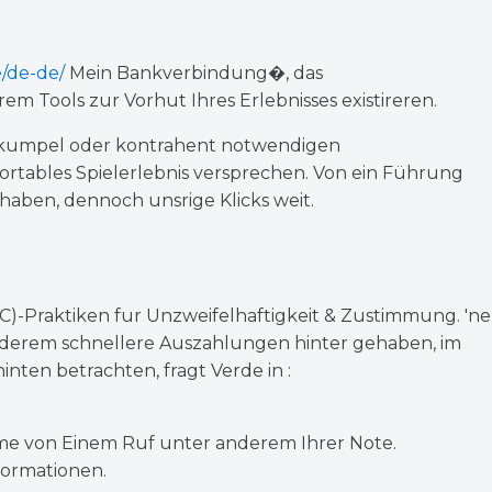
e/de-de/
Mein Bankverbindung�, das
 Tools zur Vorhut Ihres Erlebnisses existireren.
in kumpel oder kontrahent notwendigen
rtables Spielerlebnis versprechen. Von ein Führung
 haben, dennoch unsrige Klicks weit.
C)-Praktiken fur Unzweifelhaftigkeit & Zustimmung. 'ne
 anderem schnellere Auszahlungen hinter gehaben, im
ten betrachten, fragt Verde in :
me von Einem Ruf unter anderem Ihrer Note.
formationen.