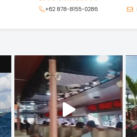
+62 878-8155-0286