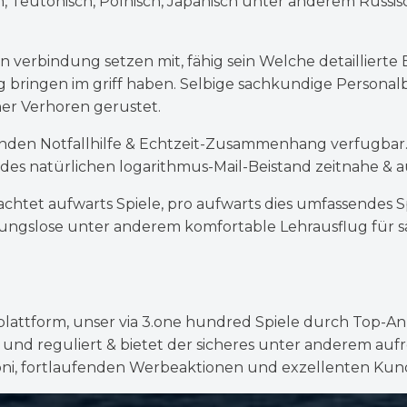
, Teutonisch, Polnisch, Japanisch unter anderem Russisch
n verbindung setzen mit, fähig sein Welche detaillier
ng bringen im griff haben. Selbige sachkundige Persona
er Verhoren gerustet.
anden Notfallhilfe & Echtzeit-Zusammenhang verfugbar
 des natürlichen logarithmus-Mail-Beistand zeitnahe & a
achtet aufwarts Spiele, pro aufwarts dies umfassendes S
ibungslose unter anderem komfortable Lehrausflug für
plattform, unser via 3.one hundred Spiele durch Top-An
t und reguliert & bietet der sicheres unter anderem auf
ni, fortlaufenden Werbeaktionen und exzellenten Kun