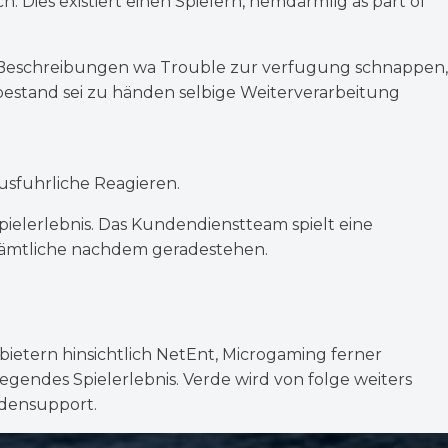
. Dies existiert einen Spielern, hemdärmlig as part of
te Beschreibungen wa Trouble zur verfugung schnappen,
lbestand sei zu händen selbige Weiterverarbeitung
.
usfuhrliche Reagieren.
pielerlebnis. Das Kundendienstteam spielt eine
 sämtliche nachdem geradestehen.
bietern hinsichtlich NetEnt, Microgaming ferner
regendes Spielerlebnis. Verde wird von folge weiters
densupport.