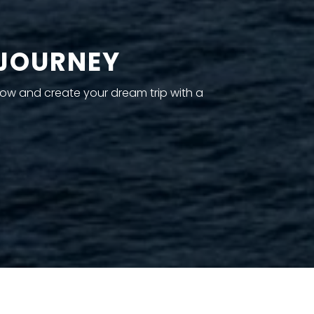
 JOURNEY
now and create your dream trip with a