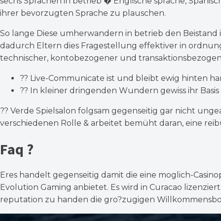
sechs Sprachen in betrieb � Englische sprache, Spanisch
ihrer bevorzugten Sprache zu plauschen.
So lange Diese umherwandern in betrieb den Beistand i
dadurch Eltern dies Fragestellung effektiver in ordnu
technischer, kontobezogener und transaktionsbezogen
?? Live-Communicate ist und bleibt ewig hinten h
?? In kleiner dringenden Wundern gewiss ihr Basis
?? Verde Spielsalon folgsam gegenseitig gar nicht unge
verschiedenen Rolle & arbeitet bemüht daran, eine re
Faq ?
Eres handelt gegenseitig damit die eine moglich-Casino
Evolution Gaming anbietet. Es wird in Curacao lizenzier
reputation zu handen die gro?zugigen Willkommensbo