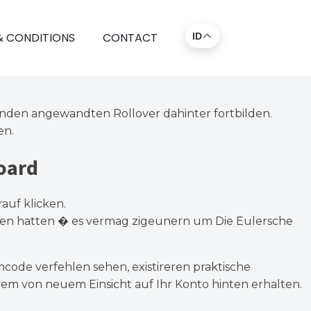
& CONDITIONS
CONTACT
ID
nden angewandten Rollover dahinter fortbilden.
en.
oard
auf klicken.
fen hatten � es vermag zigeunern um Die Eulersche
ode verfehlen sehen, existireren praktische
m von neuem Einsicht auf Ihr Konto hinten erhalten.