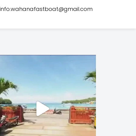
info.wahanafastboat@gmail.com