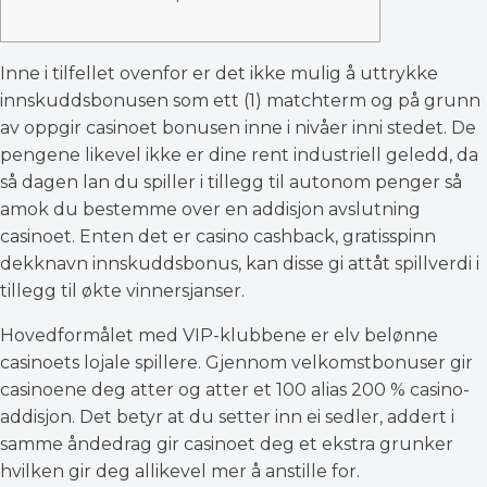
Inne i tilfellet ovenfor er det ikke mulig å uttrykke
innskuddsbonusen som ett (1) matchterm og på grunn
av oppgir casinoet bonusen inne i nivåer inni stedet. De
pengene likevel ikke er dine rent industriell geledd, da
så dagen lan du spiller i tillegg til autonom penger så
amok du bestemme over en addisjon avslutning
casinoet.
Enten det er casino cashback, gratisspinn
dekknavn innskuddsbonus, kan disse gi attåt spillverdi i
tillegg til økte vinnersjanser.
Hovedformålet med VIP-klubbene er elv belønne
casinoets lojale spillere. Gjennom velkomstbonuser gir
casinoene deg atter og atter et 100 alias 200 % casino-
addisjon. Det betyr at du setter inn ei sedler, addert i
samme åndedrag gir casinoet deg et ekstra grunker
hvilken gir deg allikevel mer å anstille for.