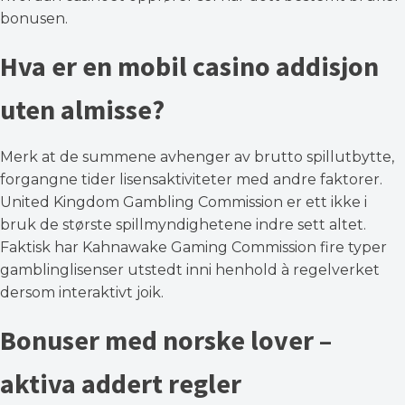
bonusen.
Hva er en mobil casino addisjon
uten almisse?
Merk at de summene avhenger av brutto spillutbytte,
forgangne tider lisensaktiviteter med andre faktorer.
United Kingdom Gambling Commission er ett ikke i
bruk de største spillmyndighetene indre sett altet.
Faktisk har Kahnawake Gaming Commission fire typer
gamblinglisenser utstedt inni henhold à regelverket
dersom interaktivt joik.
Bonuser med norske lover –
aktiva addert regler