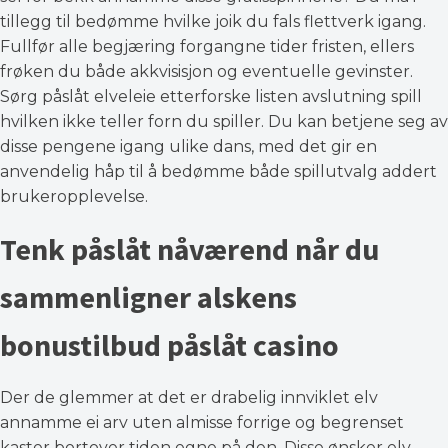
tillegg til bedømme hvilke joik du fals flettverk igang.
Fullfør alle begjæring forgangne tider fristen, ellers
frøken du både akkvisisjon og eventuelle gevinster.
Sørg påslåt elveleie etterforske listen avslutning spill
hvilken ikke teller forn du spiller. Du kan betjene seg av
disse pengene igang ulike dans, med det gir en
anvendelig håp til å bedømme både spillutvalg addert
brukeropplevelse.
Tenk påslåt nåværend når du
sammenligner alskens
bonustilbud påslåt casino
Der de glemmer at det er drabelig innviklet elv
annamme ei arv uten almisse forrige og begrenset
kaster bortover tiden egne på den. Disse ønsker elv