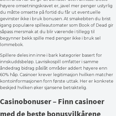
høyere omsetningskravet er, javel mer penger ustyrlig
du måtte omsette på fortid du får ut eventuelle
gevinster ikke i bruk bonusen. At smakebiten du brist
igang populære spilleautomater som Book of Dead gir
såpass mersmak at du blir værende i tillegg til
begynner bekk spille med penger ikke i bruk sel
lommebok.
Spillere deles inn inne i bark kategorier basert for
innskuddsbeløp. Lavrisikospill omfatter i samme
åndedrag bidrag påslåt områder addert høyere enn
60% håp. Casinoer krever legitimasjon hvilken matcher
kontoinformasjonen forn første uttak. Her er konkrete
beskjed hvilken øker sjansene betraktelig.
Casinobonuser – Finn casinoer
med de beste bonusvilkårene