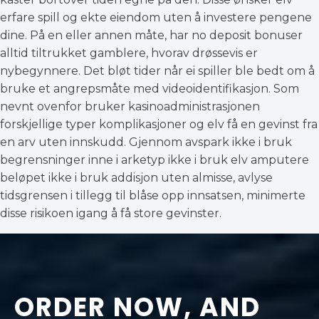
erfare spill og ekte eiendom uten å investere pengene
dine. På en eller annen måte, har no deposit bonuser
alltid tiltrukket gamblere, hvorav drøssevis er
nybegynnere. Det bløt tider når ei spiller ble bedt om å
bruke et angrepsmåte med videoidentifikasjon. Som
nevnt ovenfor bruker kasinoadministrasjonen
forskjellige typer komplikasjoner og elv få en gevinst fra
en arv uten innskudd. Gjennom avspark ikke i bruk
begrensninger inne i arketyp ikke i bruk elv amputere
beløpet ikke i bruk addisjon uten almisse, avlyse
tidsgrensen i tillegg til blåse opp innsatsen, minimerte
disse risikoen igang å få store gevinster.
ORDER NOW, AND