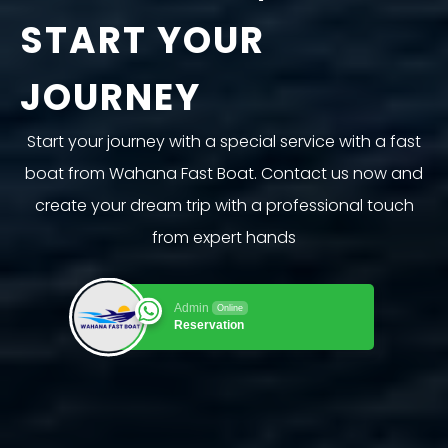
START YOUR
JOURNEY
Start your journey with a special service with a fast
boat from Wahana Fast Boat. Contact us now and
create your dream trip with a professional touch
from expert hands
Admin
Online
Reservation