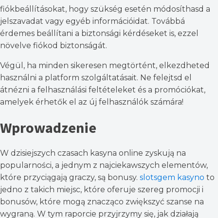
fiókbeállításokat, hogy szükség esetén módosíthasd a
jelszavadat vagy egyéb információidat. Továbbá
érdemes beállítani a biztonsági kérdéseket is, ezzel
növelve fiókod biztonságát.
Végül, ha minden sikeresen megtörtént, elkezdheted
használni a platform szolgáltatásait. Ne felejtsd el
átnézni a felhasználási feltételeket és a promóciókat,
amelyek érhetők el az új felhasználók számára!
Wprowadzenie
W dzisiejszych czasach kasyna online zyskują na
popularności, a jednym z najciekawszych elementów,
które przyciągają graczy, są bonusy.
slotsgem kasyno
to
jedno z takich miejsc, które oferuje szereg promocji i
bonusów, które mogą znacząco zwiększyć szanse na
wygraną. W tym raporcie przyjrzymy się, jak działają