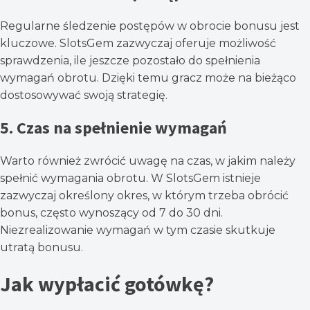
Regularne śledzenie postępów w obrocie bonusu jest
kluczowe. SlotsGem zazwyczaj oferuje możliwość
sprawdzenia, ile jeszcze pozostało do spełnienia
wymagań obrotu. Dzięki temu gracz może na bieżąco
dostosowywać swoją strategię.
5. Czas na spełnienie wymagań
Warto również zwrócić uwagę na czas, w jakim należy
spełnić wymagania obrotu. W SlotsGem istnieje
zazwyczaj określony okres, w którym trzeba obrócić
bonus, często wynoszący od 7 do 30 dni.
Niezrealizowanie wymagań w tym czasie skutkuje
utratą bonusu.
Jak wypłacić gotówkę?