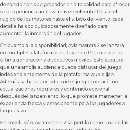
de sonido han sido grabados en alta calidad para ofrecer
una experiencia auditiva más envolvente. Desde el
rugido de los motores hasta el silbido del viento, cada
detalle ha sido cuidadosamente diseñado para
aumentar la inmersión del jugador.
En cuanto a la disponibilidad, Aviamasters 2 se lanzará
en múltiples plataformas, incluyendo PC, consolas de
última generación y dispositivos móviles. Esto asegura
que una amplia audiencia pueda disfrutar del juego,
independientemente de la plataforma que elijan.
Además, se ha anunciado que el juego contará con
actualizaciones regulares y contenido adicional
después del lanzamiento, lo que promete mantener la
experiencia fresca y emocionante para los jugadores a
largo plazo.
En conclusión, Aviamasters 2 se perfila como una de las
secuelas más esperadas en el mundo de los