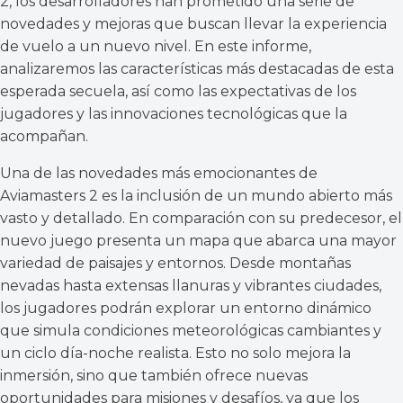
2, los desarrolladores han prometido una serie de
novedades y mejoras que buscan llevar la experiencia
de vuelo a un nuevo nivel. En este informe,
analizaremos las características más destacadas de esta
esperada secuela, así como las expectativas de los
jugadores y las innovaciones tecnológicas que la
acompañan.
Una de las novedades más emocionantes de
Aviamasters 2 es la inclusión de un mundo abierto más
vasto y detallado. En comparación con su predecesor, el
nuevo juego presenta un mapa que abarca una mayor
variedad de paisajes y entornos. Desde montañas
nevadas hasta extensas llanuras y vibrantes ciudades,
los jugadores podrán explorar un entorno dinámico
que simula condiciones meteorológicas cambiantes y
un ciclo día-noche realista. Esto no solo mejora la
inmersión, sino que también ofrece nuevas
oportunidades para misiones y desafíos, ya que los