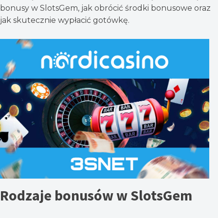
bonusy w SlotsGem, jak obrócić środki bonusowe oraz
jak skutecznie wypłacić gotówkę.
Rodzaje bonusów w SlotsGem