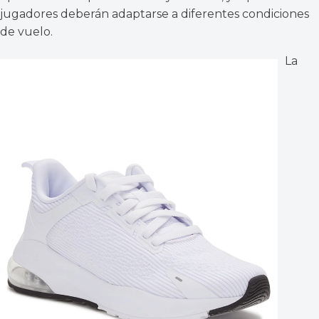
jugadores deberán adaptarse a diferentes condiciones
de vuelo.
La