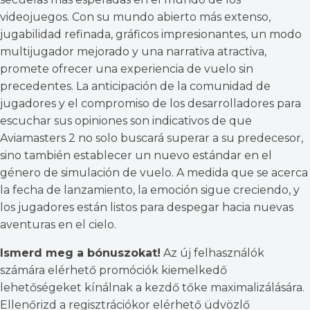
videojuegos. Con su mundo abierto más extenso,
jugabilidad refinada, gráficos impresionantes, un modo
multijugador mejorado y una narrativa atractiva,
promete ofrecer una experiencia de vuelo sin
precedentes. La anticipación de la comunidad de
jugadores y el compromiso de los desarrolladores para
escuchar sus opiniones son indicativos de que
Aviamasters 2 no solo buscará superar a su predecesor,
sino también establecer un nuevo estándar en el
género de simulación de vuelo. A medida que se acerca
la fecha de lanzamiento, la emoción sigue creciendo, y
los jugadores están listos para despegar hacia nuevas
aventuras en el cielo.
Ismerd meg a bónuszokat!
Az új felhasználók
számára elérhető promóciók kiemelkedő
lehetőségeket kínálnak a kezdő tőke maximalizálására.
Ellenőrizd a regisztrációkor elérhető üdvözlő