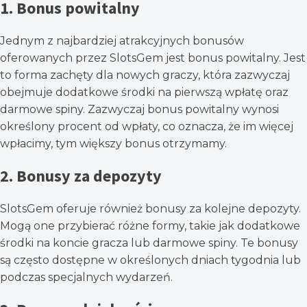
1. Bonus powitalny
Jednym z najbardziej atrakcyjnych bonusów
oferowanych przez SlotsGem jest bonus powitalny. Jest
to forma zachęty dla nowych graczy, która zazwyczaj
obejmuje dodatkowe środki na pierwszą wpłatę oraz
darmowe spiny. Zazwyczaj bonus powitalny wynosi
określony procent od wpłaty, co oznacza, że im więcej
wpłacimy, tym większy bonus otrzymamy.
2. Bonusy za depozyty
SlotsGem oferuje również bonusy za kolejne depozyty.
Mogą one przybierać różne formy, takie jak dodatkowe
środki na koncie gracza lub darmowe spiny. Te bonusy
są często dostępne w określonych dniach tygodnia lub
podczas specjalnych wydarzeń.