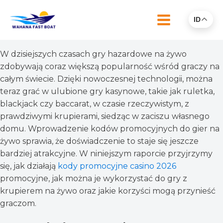
ID
W dzisiejszych czasach gry hazardowe na żywo
zdobywają coraz większą popularność wśród graczy na
całym świecie. Dzięki nowoczesnej technologii, można
teraz grać w ulubione gry kasynowe, takie jak ruletka,
blackjack czy baccarat, w czasie rzeczywistym, z
prawdziwymi krupierami, siedząc w zaciszu własnego
domu. Wprowadzenie kodów promocyjnych do gier na
żywo sprawia, że doświadczenie to staje się jeszcze
bardziej atrakcyjne. W niniejszym raporcie przyjrzymy
się, jak działają
kody promocyjne casino 2026
promocyjne, jak można je wykorzystać do gry z
krupierem na żywo oraz jakie korzyści mogą przynieść
graczom.