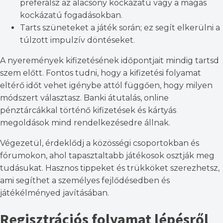
preferálsz az alacsony kockázatú vagy a magas
kockázatú fogadásokban.
Tarts szüneteket a játék során; ez segít elkerülni a
túlzott impulzív döntéseket.
A nyeremények kifizetésének időpontjait mindig tartsd
szem előtt. Fontos tudni, hogy a kifizetési folyamat
eltérő időt vehet igénybe attól függően, hogy milyen
módszert választasz. Banki átutalás, online
pénztárcákkal történő kifizetések és kártyás
megoldások mind rendelkezésedre állnak.
Végezetül, érdeklődj a közösségi csoportokban és
fórumokon, ahol tapasztaltabb játékosok osztják meg
tudásukat. Hasznos tippeket és trükköket szerezhetsz,
ami segíthet a személyes fejlődésedben és
játékélményed javításában.
Regisztrációs folyamat lépésről