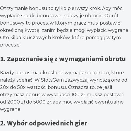
Otrzymanie bonusu to tylko pierwszy krok. Aby móc
wypłacić środki bonusowe, należy je obrócić. Obrót
bonusowy to proces, w którym gracz musi postawić
określoną kwotę, zanim będzie mógł wypłacić wygrane.
Oto kilka kluczowych kroków, które pomogą w tym
procesie:
1. Zapoznanie się z wymaganiami obrotu
Każdy bonus ma określone wymagania obrotu, które
należy spełnić. W SlotsGem zazwyczaj wynoszą one od
20x do 50x wartości bonusu. Oznacza to, że jeśli
otrzymasz bonus w wysokości 100 zł, musisz postawić
od 2000 zł do 5000 zł, aby móc wypłacić ewentualne
wygrane.
2. Wybór odpowiednich gier