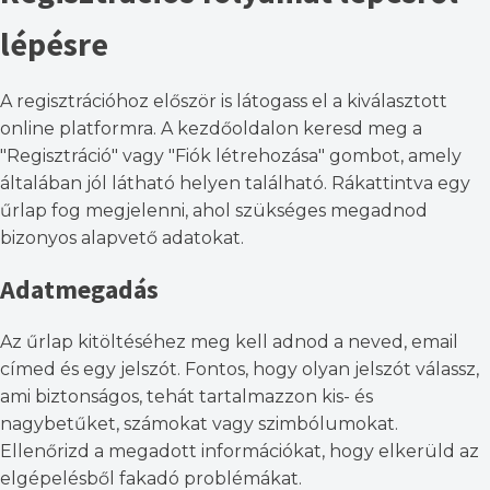
lépésre
A regisztrációhoz először is látogass el a kiválasztott
online platformra. A kezdőoldalon keresd meg a
"Regisztráció" vagy "Fiók létrehozása" gombot, amely
általában jól látható helyen található. Rákattintva egy
űrlap fog megjelenni, ahol szükséges megadnod
bizonyos alapvető adatokat.
Adatmegadás
Az űrlap kitöltéséhez meg kell adnod a neved, email
címed és egy jelszót. Fontos, hogy olyan jelszót válassz,
ami biztonságos, tehát tartalmazzon kis- és
nagybetűket, számokat vagy szimbólumokat.
Ellenőrizd a megadott információkat, hogy elkerüld az
elgépelésből fakadó problémákat.