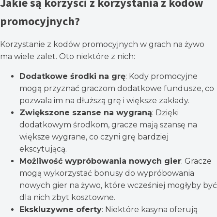
Jakie są korzyści z korzystania z kodów
promocyjnych?
Korzystanie z kodów promocyjnych w grach na żywo
ma wiele zalet. Oto niektóre z nich:
Dodatkowe środki na grę
: Kody promocyjne
mogą przyznać graczom dodatkowe fundusze, co
pozwala im na dłuższą grę i większe zakłady.
Zwiększone szanse na wygraną
: Dzięki
dodatkowym środkom, gracze mają szansę na
większe wygrane, co czyni grę bardziej
ekscytującą.
Możliwość wypróbowania nowych gier
: Gracze
mogą wykorzystać bonusy do wypróbowania
nowych gier na żywo, które wcześniej mogłyby być
dla nich zbyt kosztowne.
Ekskluzywne oferty
: Niektóre kasyna oferują