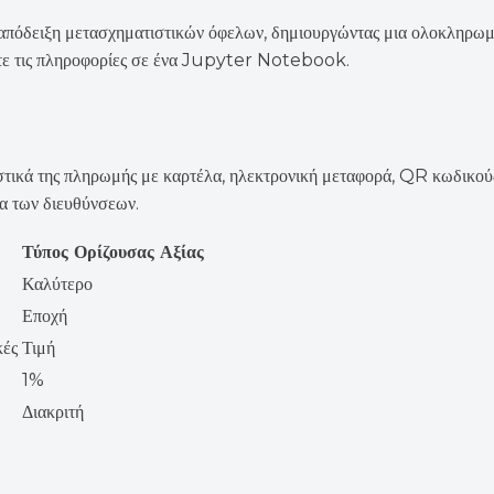
απόδειξη μετασχηματιστικών όφελων, δημιουργώντας μια ολοκληρωμέν
ήστε τις πληροφορίες σε ένα Jupyter Notebook.
στικά της πληρωμής με καρτέλα, ηλεκτρονική μεταφορά, QR κωδικούς
α των διευθύνσεων.
Τύπος Ορίζουσας Αξίας
Καλύτερο
Εποχή
κές
Τιμή
1%
Διακριτή