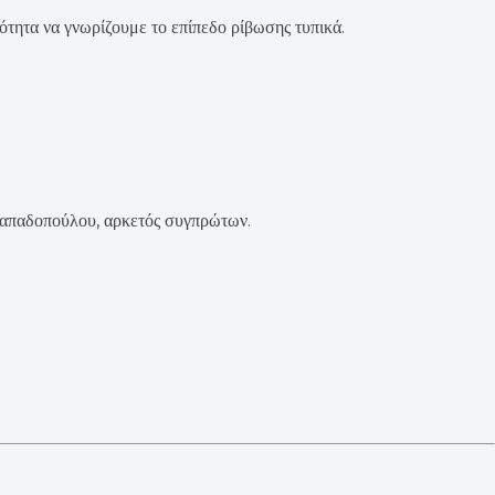
τητα να γνωρίζουμε το επίπεδο ρίβωσης τυπικά.
 Παπαδοπούλου, αρκετός συγπρώτων.