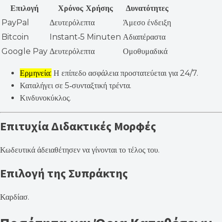
Επιλογή
Χρόνος Χρήσης
Δυνατότητες
PayPal
Δευτερόλεπτα
Άμεσο ένδειξη
Bitcoin
Instant‑5 Minuten
Αδιαπέραστα
Google Pay
Δευτερόλεπτα
Ομοθυμαδικά
Ερμηνεία:
Η επίπεδο ασφάλεια προστατεύεται για 24/7.
Καταλήγει σε 5‑συνταξτική τρέντα.
Κινδυνοκύκλος.
Επιτυχία Διδακτικές Μορφές
Κωδευτικά άδειαθέτησεν να γίνονται το τέλος του.
Επιλογή της Συπράκτης
Καρδίασ.