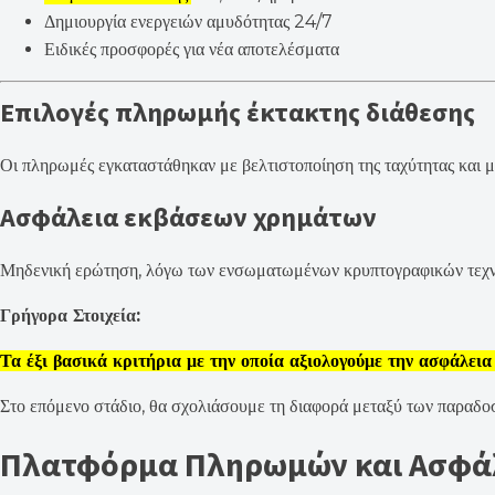
Δημιουργία ενεργειών αμυδότητας 24/7
Ειδικές προσφορές για νέα αποτελέσματα
Επιλογές πληρωμής έκτακτης διάθεσης
Οι πληρωμές εγκαταστάθηκαν με βελτιστοποίηση της ταχύτητας και με 
Ασφάλεια εκβάσεων χρημάτων
Μηδενική ερώτηση, λόγω των ενσωματωμένων κρυπτογραφικών τεχνι
Γρήγορα Στοιχεία:
Τα έξι βασικά κριτήρια με την οποία αξιολογούμε την ασφάλεια
Στο επόμενο στάδιο, θα σχολιάσουμε τη διαφορά μεταξύ των παραδο
Πλατφόρμα Πληρωμών και Ασφά