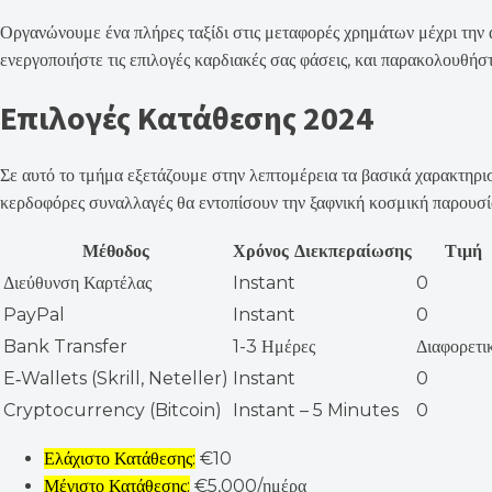
Οργανώνουμε ένα πλήρες ταξίδι στις μεταφορές χρημάτων μέχρι την 
ενεργοποιήστε τις επιλογές καρδιακές σας φάσεις, και παρακολουθ
Επιλογές Κατάθεσης 2024
Σε αυτό το τμήμα εξετάζουμε στην λεπτομέρεια τα βασικά χαρακτηρι
κερδοφόρες συναλλαγές θα εντοπίσουν την ξαφνική κοσμική παρουσί
Μέθοδος
Χρόνος Διεκπεραίωσης
Τιμή
Διεύθυνση Καρτέλας
Instant
0
PayPal
Instant
0
Bank Transfer
1-3 Ημέρες
Διαφορετι
E‑Wallets (Skrill, Neteller)
Instant
0
Cryptocurrency (Bitcoin)
Instant – 5 Minutes
0
Ελάχιστο Κατάθεσης:
€10
Μέγιστο Κατάθεσης:
€5,000/ημέρα