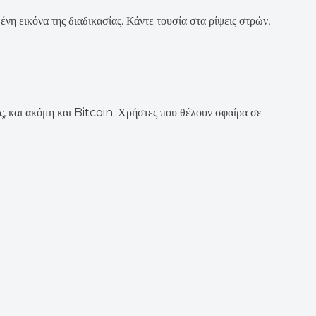
η εικόνα της διαδικασίας. Κάντε τουσία στα ρίψεις στρών,
, και ακόμη και Bitcoin. Χρήστες που θέλουν σφαίρα σε