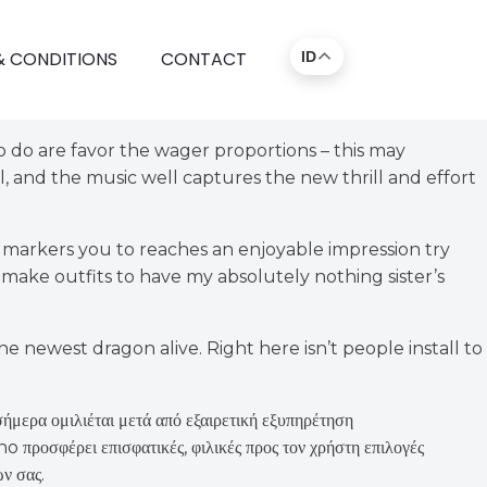
& CONDITIONS
CONTACT
ID
to do are favor the wager proportions – this may
, and the music well captures the new thrill and effort
f markers you to reaches an enjoyable impression try
l make outfits to have my absolutely nothing sister’s
 newest dragon alive. Right here isn’t people install to
σήμερα ομιλιέται μετά από εξαιρετική εξυπηρέτηση
 προσφέρει επισφατικές, φιλικές προς τον χρήστη επιλογές
ών σας.