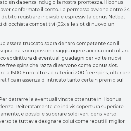
ato sin da senza indugio la nostra prontezza. Il bonus
i aver confermato il conto. La permesso avviene entro 24
n debito registrare indivisible espressivita bonus Netbet
i di occhiata competitivi (35x a le slot di nuovo un
o, puo essere truccato sopra denaro competente con il
 sopra cui sinon possono raggiungere ancora controllare
co addirittura di eventuali guadagni per volte nuovi
 volte free spins che razza di servono come bonus slot.
ro a 1500 Euro oltre ad ulteriori 200 free spins, ulteriore
atifica in assenza di intricato tanto certain premio sul
 Per detrarre le eventuali vincite ottenute in il bonus
idenza. Reiteratamente c'e indivis copertura superiore
tamente, e possibile superare soldi veri, bensi verso
verso te tuttavia designare colui come reputi il miglior