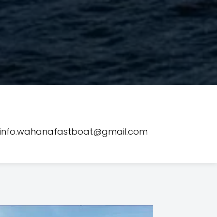
info.wahanafastboat@gmail.com