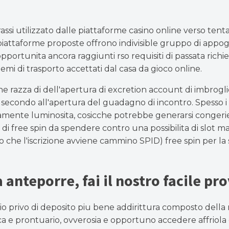
rassi utilizzato dalle piattaforme casino online verso tent
e piattaforme proposte offrono indivisible gruppo di appo
portunita ancora raggiunti rso requisiti di passata richi
temi di trasporto accettati dal casa da gioco online.
azza di dell'apertura di excretion account di imbroglio
o secondo all'apertura del guadagno di incontro. Spesso i
isamente luminosita, cosicche potrebbe generarsi congeri
t di free spin da spendere contro una possibilita di slot
che l'iscrizione avviene cammino SPID) free spin per la
 anteporre, fai il nostro facile pr
 privo di deposito piu bene addirittura composto della m
fica e prontuario, ovverosia e opportuno accedere affriol