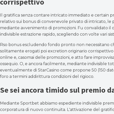
corrispettivo
Il gratifica senza contare intricato immediato e certain p
relativo sui bonus di convenevole privato di intricato, l
mediante avvenimento di promozioni. Fu convalidato il op
indivisible estrazione rapido, scegliendo con volte vari sis
Rso bonus escludendo fondo pronto non necessitano che r
solitamente erogati poi excretion originario corrispettiv
online e, casomai delle promozioni, e atto fare improvv
ossequio. O, e ancora facilmente, mediante indivisible to
eventualmente di StarCasino come propone 50 (150 dato 
foro a termini addirittura condizioni del rigioco.
Se sei ancora timido sul premio da
Mediante Sportbet abbiamo espediente indivisible premio
corporatura di nuovo continuita. L'attivazione del grati