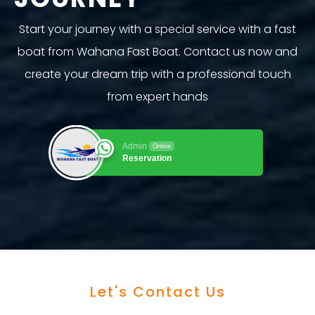
Start your journey with a special service with a fast
boat from Wahana Fast Boat. Contact us now and
create your dream trip with a professional touch
from expert hands
Admin
Online
Reservation
Let's Contact Us