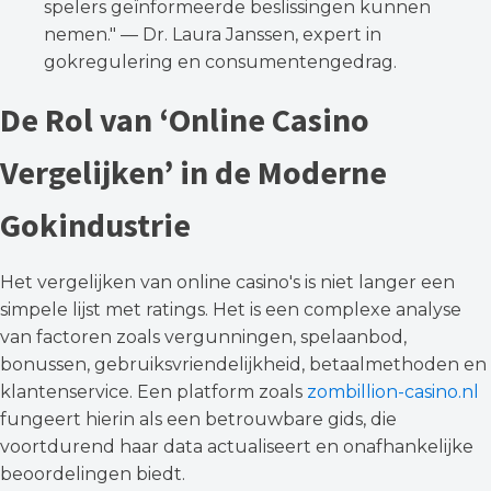
spelers geïnformeerde beslissingen kunnen
nemen." — Dr. Laura Janssen, expert in
gokregulering en consumentengedrag.
De Rol van ‘Online Casino
Vergelijken’ in de Moderne
Gokindustrie
Het vergelijken van online casino's is niet langer een
simpele lijst met ratings. Het is een complexe analyse
van factoren zoals vergunningen, spelaanbod,
bonussen, gebruiksvriendelijkheid, betaalmethoden en
klantenservice. Een platform zoals
zombillion-casino.nl
fungeert hierin als een betrouwbare gids, die
voortdurend haar data actualiseert en onafhankelijke
beoordelingen biedt.