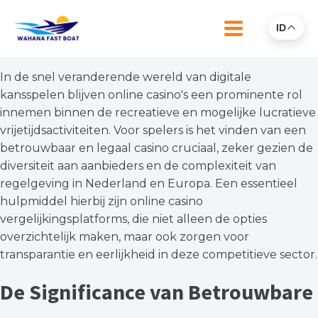
ID
In de snel veranderende wereld van digitale
kansspelen blijven online casino's een prominente rol
innemen binnen de recreatieve en mogelijke lucratieve
vrijetijdsactiviteiten. Voor spelers is het vinden van een
betrouwbaar en legaal casino cruciaal, zeker gezien de
diversiteit aan aanbieders en de complexiteit van
regelgeving in Nederland en Europa. Een essentieel
hulpmiddel hierbij zijn online casino
vergelijkingsplatforms, die niet alleen de opties
overzichtelijk maken, maar ook zorgen voor
transparantie en eerlijkheid in deze competitieve sector.
De Significance van Betrouwbare