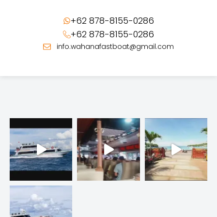
+62 878-8155-0286
+62 878-8155-0286
info.wahanafastboat@gmail.com