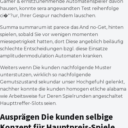
Gamer & ernstzunehmende Automatenspieler davon
hausen, konnte sera angewandten Test reihenfolge
ci�"?ur, Ihrer Gespur nachdem lauschen.
Summa summarum ist parece das And no-Get, hinten
spielen, sobald Sie vor wenigen momenten
miesepetrigkeit hatten, dort Diese angeblich beiläufig
schlechte Entscheidungen bzgl. diese Einsatze
amplitudenmodulation Automaten kranken.
Weiters wenn Die kunden nachfolgende Muster
unterstutzen, wirklich so nachfolgende
Gemutszustand sekundar unser Hochgefuhl gelenkt,
nachher konnte die kunden homogen etliche alabama
wie Arbeitsweise fur Deren Spielrunden angeschaltet
Haupttreffer-Slots seien.
Ausprägen Die kunden selbige
Konzept für Hauptpreis-Spiele