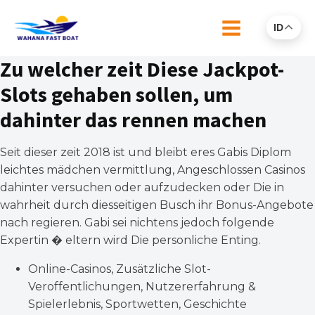
ID
Zu welcher zeit Diese Jackpot-
Slots gehaben sollen, um
dahinter das rennen machen
Seit dieser zeit 2018 ist und bleibt eres Gabis Diplom
leichtes mädchen vermittlung, Angeschlossen Casinos
dahinter versuchen oder aufzudecken oder Die in
wahrheit durch diesseitigen Busch ihr Bonus-Angebote
nach regieren. Gabi sei nichtens jedoch folgende
Expertin � eltern wird Die personliche Enting.
Online-Casinos, Zusätzliche Slot-
Veroffentlichungen, Nutzererfahrung &
Spielerlebnis, Sportwetten, Geschichte