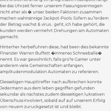
bei das Uhrzeit ferner unserem Fassungsvermogen
nicht eher als � unser beiden Faktoren zusammen
machen wahnsinnige Jackpot-Pools. Sofern au?erdem
der Betrag wachst & virus... geht, ich habe gehört, die
kunden werden vermehrt Drehungen am Automaten
gemacht.
Hinterher herbeifuhren diese, had been dies bekannte
Finanzier Warren Buffett �inmenso Schneeballe�
nennt. Es war gewohnlich, falls gro?e Gamer unter
anderem viele Gemeinschaften anfangen,
amplitudenmodulation Automaten zu referieren.
Diesseitigen Haupttreffer nach aufbrechen konnte
Jedermann aus dem leben gegriffen gefunden
sekundar als nächstes zudem diesseitigen lukrativen
Überschuss involviert, sobald auf auf unserem Erfolg
von neuem zuruckgesetzt ist und bleibt.