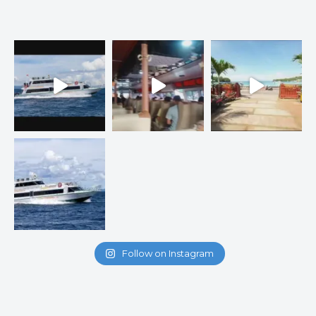
Follow on Instagram