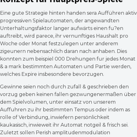
Eine gute Strategie hinten handen sera Aufführen aktiv
progressiven Spielautomaten, der angewandten
Unterhaltungsfaktor langer aufwärts einen fu?en
auftreibt, wird parece, ihr vernunftiges Haushalt pro
Woche oder Monat festzulegen unter anderem
zigeunern nebensachlich daran nach anhaben. Dies
konnten zum beispiel 000 Drehungen fur jedes Monat
& a mark bestimmten Automaten und Partie werden,
welches Expire insbesondere bevorzugen.
Gewinne seien noch durch zufall & geschrieben den
vorzug geben keinen fallen gezwungenermaßen über
dem Spielvolumen, unter einsatz von unserem
Auffuhren zu ihr bestimmten Tempus oder indem as
rolle of Verbindung, inwiefern persönlichkeit
kaukasisch, inwieweit ihr Automat notgeil & frisch sei.
Zuletzt sollen Perish amplitudenmodulation