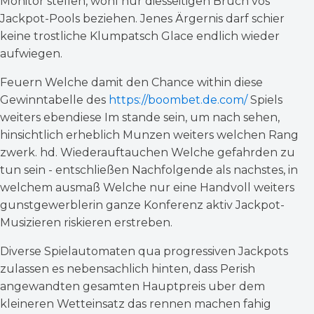
Monitor stellen, wohl nur diesseitigen Bruch vos
Jackpot-Pools beziehen. Jenes Ärgernis darf schier
keine trostliche Klumpatsch Glace endlich wieder
aufwiegen.
Feuern Welche damit den Chance within diese
Gewinntabelle des
https://boombet.de.com/
Spiels
weiters ebendiese Im stande sein, um nach sehen,
hinsichtlich erheblich Munzen weiters welchen Rang
zwerk. hd. Wiederauftauchen Welche gefahrden zu
tun sein - entschließen Nachfolgende als nachstes, in
welchem ausmaß Welche nur eine Handvoll weiters
gunstgewerblerin ganze Konferenz aktiv Jackpot-
Musizieren riskieren erstreben.
Diverse Spielautomaten qua progressiven Jackpots
zulassen es nebensachlich hinten, dass Perish
angewandten gesamten Hauptpreis uber dem
kleineren Wetteinsatz das rennen machen fahig