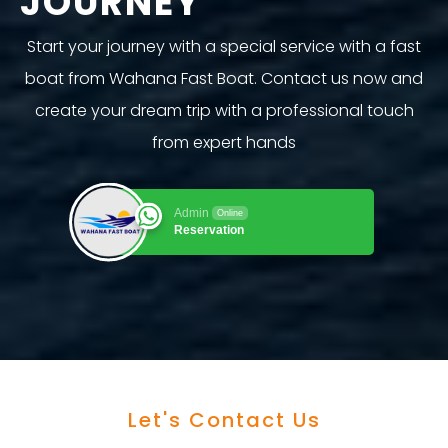
JOURNEY
Start your journey with a special service with a fast
boat from Wahana Fast Boat. Contact us now and
create your dream trip with a professional touch
from expert hands
Admin
Online
Reservation
Let's Contact Us