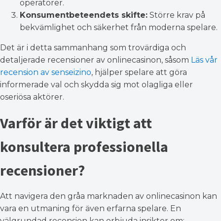
operatörer.
Konsumentbeteendets skifte:
Större krav på
bekvämlighet och säkerhet från moderna spelare.
Det är i detta sammanhang som trovärdiga och
detaljerade recensioner av onlinecasinon, såsom
Läs vår
recension av senseizino
, hjälper spelare att göra
informerade val och skydda sig mot olagliga eller
oseriösa aktörer.
Varför är det viktigt att
konsultera professionella
recensioner?
Att navigera den gråa marknaden av onlinecasinon kan
vara en utmaning för även erfarna spelare. En
välgrundad recension kan erbjuda insikter om: