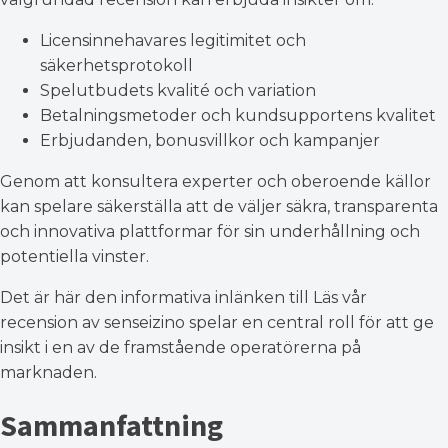
Licensinnehavares legitimitet och
säkerhetsprotokoll
Spelutbudets kvalité och variation
Betalningsmetoder och kundsupportens kvalitet
Erbjudanden, bonusvillkor och kampanjer
Genom att konsultera experter och oberoende källor
kan spelare säkerställa att de väljer säkra, transparenta
och innovativa plattformar för sin underhållning och
potentiella vinster.
Det är här den informativa inlänken till Läs vår
recension av senseizino spelar en central roll för att ge
insikt i en av de framstående operatörerna på
marknaden.
Sammanfattning