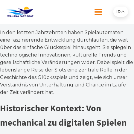
ID
In den letzten Jahrzehnten haben Spielautomaten
eine faszinierende Entwicklung durchlaufen, die weit
über das einfache Glücksspiel hinausgeht. Sie spiegeln
technologische Innovationen, kulturelle Trends und
gesellschaftliche Veränderungen wider. Dabei spielt die
lebenslange Reise der Slots eine zentrale Rolle in der
Geschichte des Glücksspiels und zeigt, wie sich unser
Verständnis von Unterhaltung und Chance im Laufe
der Zeit verändert hat.
Historischer Kontext: Von
mechanical zu digitalen Spielen