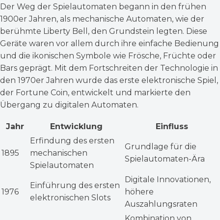
Der Weg der Spielautomaten begann in den frühen
1900er Jahren, als mechanische Automaten, wie der
berühmte Liberty Bell, den Grundstein legten. Diese
Geräte waren vor allem durch ihre einfache Bedienung
und die ikonischen Symbole wie Frösche, Früchte oder
Bars geprägt. Mit dem Fortschreiten der Technologie in
den 1970er Jahren wurde das erste elektronische Spiel,
der Fortune Coin, entwickelt und markierte den
Übergang zu digitalen Automaten.
Jahr
Entwicklung
Einfluss
Erfindung des ersten
Grundlage für die
1895
mechanischen
Spielautomaten-Ära
Spielautomaten
Digitale Innovationen,
Einführung des ersten
1976
höhere
elektronischen Slots
Auszahlungsraten
Kombination von