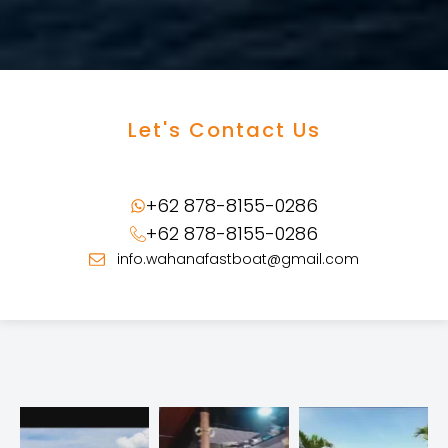
Let's Contact Us
+62 878-8155-0286
+62 878-8155-0286
info.wahanafastboat@gmail.com