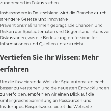
zunehmend im Fokus stehen.
Insbesondere in Deutschland wird die Branche durch
strengere Gesetze und innovative
Präventionsmaßnahmen geprägt. Die Chancen und
Risiken der Spielautomaten sind Gegenstand intensiver
Diskussionen, was die Bedeutung professioneller
Informationen und Quellen unterstreicht.
Vertiefen Sie Ihr Wissen: Mehr
erfahren
Um die faszinierende Welt der Spielautomaten noch
besser zu verstehen und die neuesten Entwicklungen
zu verfolgen, empfehlen wir einen Blick auf die
umfangreiche Sammlung an Ressourcen und
Insidertipps. Beispielsweise bietet die Webseite