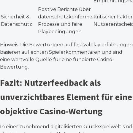
Empfehlungsma
Positive Berichte über
Sicherheit &
datenschutzkonforme
Kritischer Faktor
Datenschutz
Prozesse und faire
Nutzerentschei
Playbedingungen
Hinweis: Die Bewertungen auf festivalplay erfahrungen
basieren auf echten Spielerkommentaren und sind
eine wertvolle Quelle für eine fundierte Casino-
Bewertung.
Fazit: Nutzerfeedback als
unverzichtbares Element für eine
objektive Casino-Wertung
In einer zunehmend digitalisierten Glücksspielwelt sind