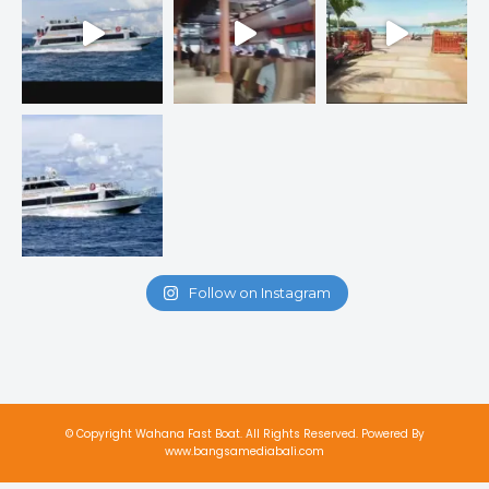
Follow on Instagram
© Copyright Wahana Fast Boat. All Rights Reserved. Powered By
www.bangsamediabali.com