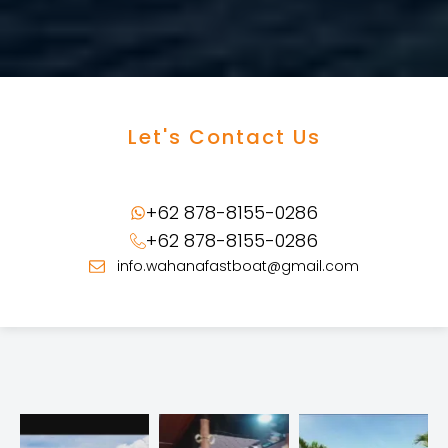
Let's Contact Us
+62 878-8155-0286
+62 878-8155-0286
info.wahanafastboat@gmail.com