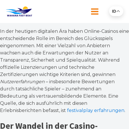
ID
In der heutigen digitalen Ära haben Online-Casinos eine
entscheidende Rolle im Bereich des Glücksspiels
eingenommen. Mit einer Vielzahl von Anbietern
wachsen auch die Erwartungen der Nutzer an
Transparenz, Sicherheit und Spielqualität. Während
offizielle Lizenzierungen und technische
Zertifizierungen wichtige Kriterien sind, gewinnen
Nutzererfahrungen
– insbesondere Bewertungen
durch tatsächliche Spieler – zunehmend an
Bedeutung als vertrauensbildende Elemente. Eine
Quelle, die sich ausführlich mit diesen
Erlebnisberichten befasst, ist
festivalplay erfahrungen
.
Der Wandel in der Casino-