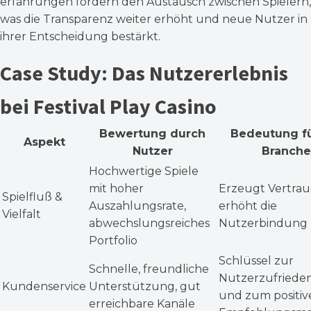
erfahrungen fördern den Austausch zwischen Spielern,
was die Transparenz weiter erhöht und neue Nutzer in
ihrer Entscheidung bestärkt.
Case Study: Das Nutzererlebnis
bei Festival Play Casino
Bewertung durch
Bedeutung fü
Aspekt
Nutzer
Branche
Hochwertige Spiele
mit hoher
Erzeugt Vertra
Spielfluß &
Auszahlungsrate,
erhöht die
Vielfalt
abwechslungsreiches
Nutzerbindung
Portfolio
Schlüssel zur
Schnelle, freundliche
Nutzerzufrieden
Kundenservice
Unterstützung, gut
und zum positiv
erreichbare Kanäle