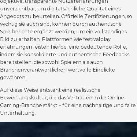
objektive, transparente Nutzererfahrungen
unverzichtbar, um die tatsächliche Qualität eines
Angebots zu beurteilen. Offizielle Zertifizierungen, so
wichtig sie auch sind, können durch authentische
Spielberichte ergänzt werden, um ein vollständiges
Bild zu erhalten. Plattformen wie festivalplay
erfahrungen leisten hierbei eine bedeutende Rolle,
indem sie konsolidierte und authentische Feedbacks
bereitstellen, die sowohl Spielern als auch
Branchenverantwortlichen wertvolle Einblicke
gewähren.
Auf diese Weise entsteht eine realistische
Bewertungskultur, die das Vertrauen in die Online-
Gaming-Branche stärkt – für eine nachhaltige und faire
Unterhaltung.