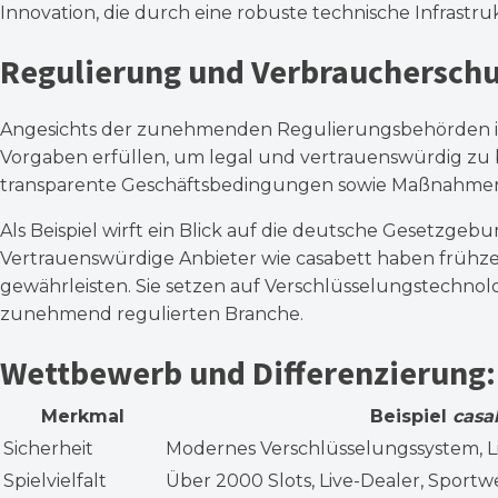
Innovation, die durch eine robuste technische Infrastru
Regulierung und Verbraucherschut
Angesichts der zunehmenden Regulierungsbehörden in
Vorgaben erfüllen, um legal und vertrauenswürdig zu ble
transparente Geschäftsbedingungen sowie Maßnahmen
Als Beispiel wirft ein Blick auf die deutsche Gesetzge
Vertrauenswürdige Anbieter wie casabett haben frühzei
gewährleisten. Sie setzen auf Verschlüsselungstechnol
zunehmend regulierten Branche.
Wettbewerb und Differenzierung:
Merkmal
Beispiel
casa
Sicherheit
Modernes Verschlüsselungssystem, L
Spielvielfalt
Über 2000 Slots, Live-Dealer, Sportw