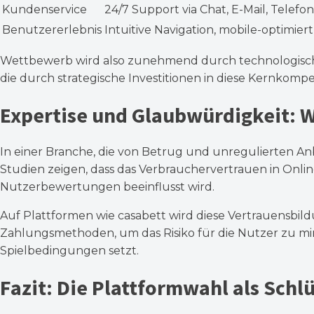
Kundenservice
24/7 Support via Chat, E-Mail, Telefon
Benutzererlebnis
Intuitive Navigation, mobile-optimiert
Wettbewerb wird also zunehmend durch technologische I
die durch strategische Investitionen in diese Kernkom
Expertise und Glaubwürdigkeit: W
In einer Branche, die von Betrug und unregulierten An
Studien zeigen, dass das Verbrauchervertrauen in Onl
Nutzerbewertungen beeinflusst wird.
Auf Plattformen wie casabett wird diese Vertrauensbi
Zahlungsmethoden, um das Risiko für die Nutzer zu mini
Spielbedingungen setzt.
Fazit: Die Plattformwahl als Schl