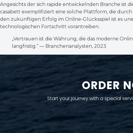
Angesichts der sich rapide entwickelnden Branche ist d
casabett exemplifiziert eine solche Plattform, die d
den zukünftigen Erfolg im Online-Glücksspiel ist es uner
technologischen Fortschritt vorantreiben.
„Vertrauen ist die Währung, die das moderne Online
langfristig.“ — Branchenanalysten, 2023
ORDER N
Start your journey with a special se