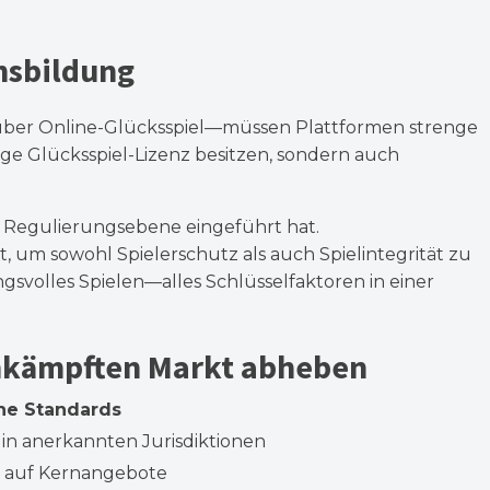
nsbildung
ber Online-Glücksspiel—müssen Plattformen strenge
ige Glücksspiel-Lizenz besitzen, sondern auch
ue Regulierungsebene eingeführt hat.
 um sowohl Spielerschutz als auch Spielintegrität zu
svolles Spielen—alles Schlüsselfaktoren in einer
umkämpften Markt abheben
he Standards
 in anerkannten Jurisdiktionen
zt auf Kernangebote