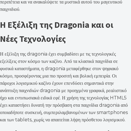
περιπέτεια και να ανακαλύψετε τα μυστικά αυτού του μαγευτικού
παιχνιδιού.
Η Εξέλιξη της Dragonia και οι
Νέες Τεχνολογίες
Η εξέλιξη της dragonia έχει συμβαδίσει με τις τεχνολογικές
εξελίξεις στον κόσμο των καζίνο. Από τα κλασικά παιχνίδια σε
φυσικά καταστήματα, η dragonia μεταφέρθηκε στον ψηφιακό
κόσμο, προσφέροντας μια πιο προσιτή και βολική εμπειρία. Οι
πάροχοι λογισμικού καζίνο έχουν επενδύσει σημαντικά στην
ανάπτυξη παιχνιδιών dragonia με προηγμένα γραφικά, ρεαλιστικό
ήχο και εντυπωσιακά ειδικά εφέ. Η χρήση της τεχνολογίας HTML5
έχει καταστήσει δυνατή την πρόσβαση στα παιχνίδια dragonia από
οποιαδήποτε συσκευή, συμπεριλαμβανομένων των smartphones
και των tablets, χωρίς να απαιτείται λήψη πρόσθετου λογισμικού.