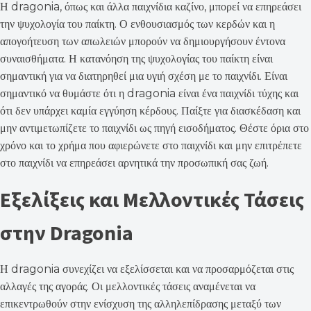
Η dragonia, όπως και άλλα παιχνίδια καζίνο, μπορεί να επηρεάσει
την ψυχολογία του παίκτη. Ο ενθουσιασμός των κερδών και η
απογοήτευση των απωλειών μπορούν να δημιουργήσουν έντονα
συναισθήματα. Η κατανόηση της ψυχολογίας του παίκτη είναι
σημαντική για να διατηρηθεί μια υγιή σχέση με το παιχνίδι. Είναι
σημαντικό να θυμάστε ότι η dragonia είναι ένα παιχνίδι τύχης και
ότι δεν υπάρχει καμία εγγύηση κέρδους. Παίξτε για διασκέδαση και
μην αντιμετωπίζετε το παιχνίδι ως πηγή εισοδήματος. Θέστε όρια στο
χρόνο και το χρήμα που αφιερώνετε στο παιχνίδι και μην επιτρέπετε
στο παιχνίδι να επηρεάσει αρνητικά την προσωπική σας ζωή.
Εξελίξεις και Μελλοντικές Τάσεις
στην Dragonia
Η dragonia συνεχίζει να εξελίσσεται και να προσαρμόζεται στις
αλλαγές της αγοράς. Οι μελλοντικές τάσεις αναμένεται να
επικεντρωθούν στην ενίσχυση της αλληλεπίδρασης μεταξύ των