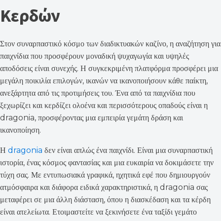
Κερδών
Στον συναρπαστικό κόσμο των διαδικτυακών καζίνο, η αναζήτηση για
παιχνίδια που προσφέρουν μοναδική ψυχαγωγία και υψηλές
αποδόσεις είναι συνεχής. Η συγκεκριμένη πλατφόρμα προσφέρει μια
μεγάλη ποικιλία επιλογών, ικανών να ικανοποιήσουν κάθε παίκτη,
ανεξάρτητα από τις προτιμήσεις του. Ένα από τα παιχνίδια που
ξεχωρίζει και κερδίζει ολοένα και περισσότερους οπαδούς είναι η
dragonia, προσφέροντας μια εμπειρία γεμάτη δράση και
ικανοποίηση.
Η
dragonia
δεν είναι απλώς ένα παιχνίδι. Είναι μια συναρπαστική
ιστορία, ένας κόσμος φαντασίας και μια ευκαιρία να δοκιμάσετε την
τύχη σας. Με εντυπωσιακά γραφικά, ηχητικά εφέ που δημιουργούν
ατμόσφαιρα και διάφορα ειδικά χαρακτηριστικά, η dragonia σας
μεταφέρει σε μια άλλη διάσταση, όπου η διασκέδαση και τα κέρδη
είναι ατελείωτα. Ετοιμαστείτε να ξεκινήσετε ένα ταξίδι γεμάτο