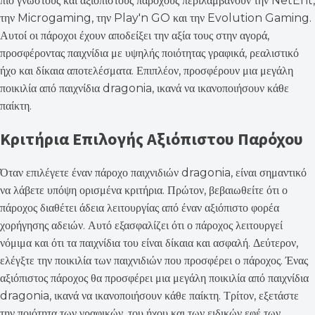
πιο γνωστούς και αξιόπιστους παρόχους περιλαμβάνουν την NetEnt,
την Microgaming, την Play'n GO και την Evolution Gaming.
Αυτοί οι πάροχοι έχουν αποδείξει την αξία τους στην αγορά,
προσφέροντας παιχνίδια με υψηλής ποιότητας γραφικά, ρεαλιστικό
ήχο και δίκαια αποτελέσματα. Επιπλέον, προσφέρουν μια μεγάλη
ποικιλία από παιχνίδια dragonia, ικανά να ικανοποιήσουν κάθε
παίκτη.
Κριτήρια Επιλογής Αξιόπιστου Παρόχου
Όταν επιλέγετε έναν πάροχο παιχνιδιών dragonia, είναι σημαντικό
να λάβετε υπόψη ορισμένα κριτήρια. Πρώτον, βεβαιωθείτε ότι ο
πάροχος διαθέτει άδεια λειτουργίας από έναν αξιόπιστο φορέα
χορήγησης αδειών. Αυτό εξασφαλίζει ότι ο πάροχος λειτουργεί
νόμιμα και ότι τα παιχνίδια του είναι δίκαια και ασφαλή. Δεύτερον,
ελέγξτε την ποικιλία των παιχνιδιών που προσφέρει ο πάροχος. Ένας
αξιόπιστος πάροχος θα προσφέρει μια μεγάλη ποικιλία από παιχνίδια
dragonia, ικανά να ικανοποιήσουν κάθε παίκτη. Τρίτον, εξετάστε
την ποιότητα των γραφικών, του ήχου και των ειδικών εφέ των