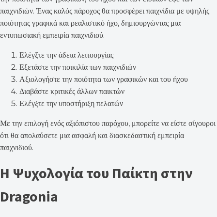
παιχνιδιών. Ένας καλός πάροχος θα προσφέρει παιχνίδια με υψηλής
ποιότητας γραφικά και ρεαλιστικό ήχο, δημιουργώντας μια
εντυπωσιακή εμπειρία παιχνιδιού.
Ελέγξτε την άδεια λειτουργίας
Εξετάστε την ποικιλία των παιχνιδιών
Αξιολογήστε την ποιότητα των γραφικών και του ήχου
Διαβάστε κριτικές άλλων παικτών
Ελέγξτε την υποστήριξη πελατών
Με την επιλογή ενός αξιόπιστου παρόχου, μπορείτε να είστε σίγουροι
ότι θα απολαύσετε μια ασφαλή και διασκεδαστική εμπειρία
παιχνιδιού.
Η Ψυχολογία του Παίκτη στην
Dragonia