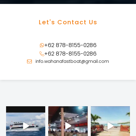
Let's Contact Us
+62 878-8155-0286
+62 878-8155-0286
info.wahanafastboat@gmail.com