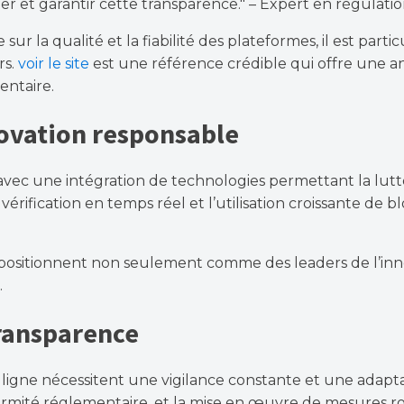
ier et garantir cette transparence." – Expert en régulatio
ur la qualité et la fiabilité des plateformes, il est par
rs.
voir le site
est une référence crédible qui offre une a
entaire.
novation responsable
, avec une intégration de technologies permettant la lu
 vérification en temps réel et l’utilisation croissante d
se positionnent non seulement comme des leaders de l’i
.
 transparence
igne nécessitent une vigilance constante et une adaptat
ormité réglementaire, et la mise en œuvre de mesures rob