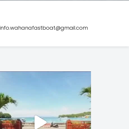
info.wahanafastboat@gmail.com