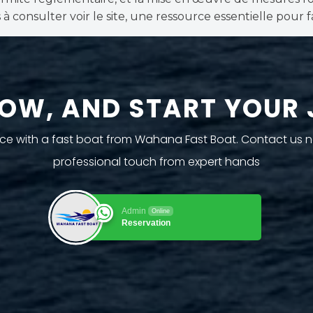
as à consulter voir le site, une ressource essentielle pour 
OW, AND START YOUR
rvice with a fast boat from Wahana Fast Boat. Contact us 
professional touch from expert hands
Admin
Online
Reservation