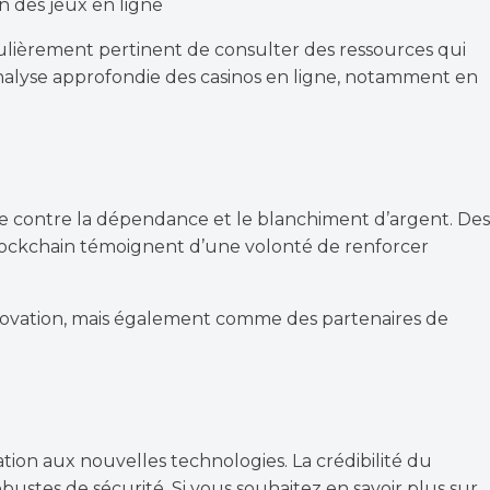
n des jeux en ligne
ticulièrement pertinent de consulter des ressources qui
nalyse approfondie des casinos en ligne, notamment en
tte contre la dépendance et le blanchiment d’argent. Des
e blockchain témoignent d’une volonté de renforcer
nnovation, mais également comme des partenaires de
ion aux nouvelles technologies. La crédibilité du
ustes de sécurité. Si vous souhaitez en savoir plus sur