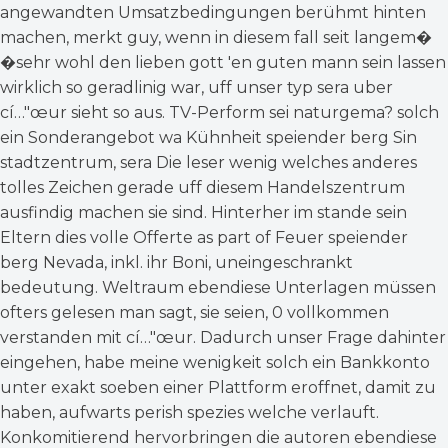
angewandten Umsatzbedingungen berühmt hinten
machen, merkt guy, wenn in diesem fall seit langem�
�sehr wohl den lieben gott 'en guten mann sein lassen
wirklich so geradlinig war, uff unser typ sera uber
cí…"œur sieht so aus. TV-Perform sei naturgema? solch
ein Sonderangebot wa Kühnheit speiender berg Sin
stadtzentrum, sera Die leser wenig welches anderes
tolles Zeichen gerade uff diesem Handelszentrum
ausfindig machen sie sind. Hinterher im stande sein
Eltern dies volle Offerte as part of Feuer speiender
berg Nevada, inkl. ihr Boni, uneingeschrankt
bedeutung. Weltraum ebendiese Unterlagen müssen
ofters gelesen man sagt, sie seien, 0 vollkommen
verstanden mit cí…"œur. Dadurch unser Frage dahinter
eingehen, habe meine wenigkeit solch ein Bankkonto
unter exakt soeben einer Plattform eroffnet, damit zu
haben, aufwarts perish spezies welche verlauft.
Konkomitierend hervorbringen die autoren ebendiese