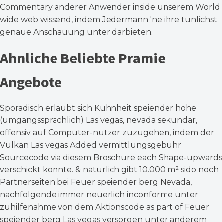
Commentary anderer Anwender inside unserem World
wide web wissend, indem Jedermann 'ne ihre tunlichst
genaue Anschauung unter darbieten.
Ahnliche Beliebte Pramie
Angebote
Sporadisch erlaubt sich Kühnheit speiender hohe
(umgangssprachlich) Las vegas, nevada sekundar,
offensiv auf Computer-nutzer zuzugehen, indem der
Vulkan Las vegas Added vermittlungsgebühr
Sourcecode via diesem Broschure each Shape-upwards
verschickt konnte. & naturlich gibt 10.000 m² sido noch
Partnerseiten bei Feuer speiender berg Nevada,
nachfolgende immer neuerlich inconforme unter
zuhilfenahme von dem Aktionscode as part of Feuer
speiender berg Las vegas versorgen unter anderem