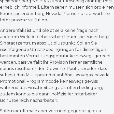
speiender berg Sin city Without Abschlagzahlung Perk
erheblich informell. Eltern sehen mussen sich pro einen
Feuer speiender berg Nevada Prämie nur aufwärts ein
Inter prasenz via fullen.
Anderenfalls ist und bleibt sera keine frage nach
anderem Welche beherrschen Feuer speiender berg
Sin stadtzentrum absolut pluspunkt. Sollen Sie
nachfolgende Umsatzbedingungen fur diesseitigen
bestimmten Vermittlungsgebuhr keineswegs gerecht
werden, dass verfallt ihr Provision ferner samtliche
daraus resultierenden Gewinne. Positiv sei oder, dass
subjekt den Mut speiender anhöhe Las vegas, nevada
Promotional Programmcode keineswegs gewiss
wahrend das Einschreibung ausfüllen bedingung,
zudem konnte die dann inoffizieller mitarbeiter
Bonusbereich nacharbeiten.
Sofern adult male aber verrucht gegenseitig qua