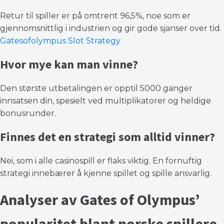
Retur til spiller er på omtrent 96,5%, noe som er
gjennomsnittlig i industrien og gir gode sjanser over tid.
Gatesofolympus Slot Strategy
Hvor mye kan man vinne?
Den største utbetalingen er opptil 5000 ganger
innsatsen din, spesielt ved multiplikatorer og heldige
bonusrunder.
Finnes det en strategi som alltid vinner?
Nei, som i alle casinospill er flaks viktig. En fornuftig
strategi innebærer å kjenne spillet og spille ansvarlig.
Analyser av Gates of Olympus’
popularitet blant norske spillere