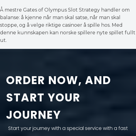
Å mestre Gates of Olympus Slot Strategy handler om
balanse: å kjenne når man skal satse, når man skal
stoppe, og å velge riktige casinoer å spille hos. Med
denne kunnskapen kan norske spillere nyte spillet fullt
ut.
ORDER NOW, AND
START YOUR
JOURNEY
Start your journey with a special service with a fast