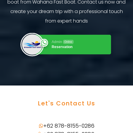
boat from Wahana Fast Boat. Contact us now and
create your dream trip with a professional touch
from expert hands
Admin
Online
Reservation
Let's Contact Us
+62 878-8155-0286