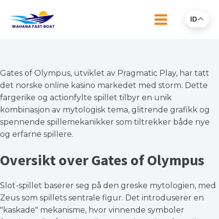
ID
Gates of Olympus, utviklet av Pragmatic Play, har tatt
det norske online kasino markedet med storm. Dette
fargerike og actionfylte spillet tilbyr en unik
kombinasjon av mytologisk tema, glitrende grafikk og
spennende spillemekanikker som tiltrekker både nye
og erfarne spillere.
Oversikt over Gates of Olympus
Slot-spillet baserer seg på den greske mytologien, med
Zeus som spillets sentrale figur. Det introduserer en
"kaskade" mekanisme, hvor vinnende symboler