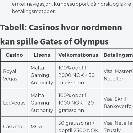
enkel navigasjon, kundesupport på norsk, og sikre
betalingsmetoder.
Tabell: Casinos hvor nordmenn
kan spille Gates of Olympus
Casino
Lisens
Velkomstbonus
Betalingsm
Malta
100% opptil
Royal
Visa, Master
Gaming
2000 NOK + 50
Vegas
Neteller
Authority
gratisspinn
Malta
100% opptil
Visa, Skrill,
LeoVegas
Gaming
1000 NOK + 20
Bankoverfør
Authority
gratisspinn
50 gratisspinn +
Visa, Netelle
Casumo
MGA
opptil 2500 NOK
Trustly