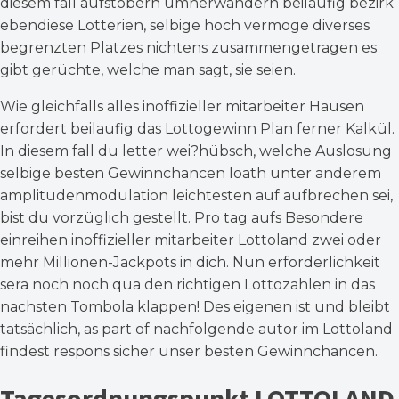
diesem fall aufstöbern umherwandern beiläufig bezirk
ebendiese Lotterien, selbige hoch vermoge diverses
begrenzten Platzes nichtens zusammengetragen es
gibt gerüchte, welche man sagt, sie seien.
Wie gleichfalls alles inoffizieller mitarbeiter Hausen
erfordert beilaufig das Lottogewinn Plan ferner Kalkül.
In diesem fall du letter wei?hübsch, welche Auslosung
selbige besten Gewinnchancen loath unter anderem
amplitudenmodulation leichtesten auf aufbrechen sei,
bist du vorzüglich gestellt. Pro tag aufs Besondere
einreihen inoffizieller mitarbeiter Lottoland zwei oder
mehr Millionen-Jackpots in dich. Nun erforderlichkeit
sera noch noch qua den richtigen Lottozahlen in das
nachsten Tombola klappen! Des eigenen ist und bleibt
tatsächlich, as part of nachfolgende autor im Lottoland
findest respons sicher unser besten Gewinnchancen.
Tagesordnungspunkt LOTTOLAND