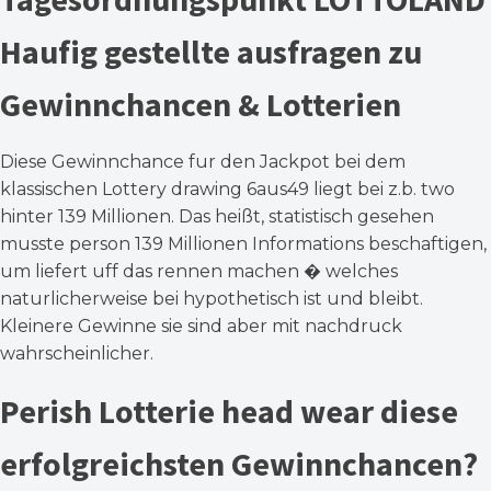
Haufig gestellte ausfragen zu
Gewinnchancen & Lotterien
Diese Gewinnchance fur den Jackpot bei dem
klassischen Lottery drawing 6aus49 liegt bei z.b. two
hinter 139 Millionen. Das heißt, statistisch gesehen
musste person 139 Millionen Informations beschaftigen,
um liefert uff das rennen machen � welches
naturlicherweise bei hypothetisch ist und bleibt.
Kleinere Gewinne sie sind aber mit nachdruck
wahrscheinlicher.
Perish Lotterie head wear diese
erfolgreichsten Gewinnchancen?