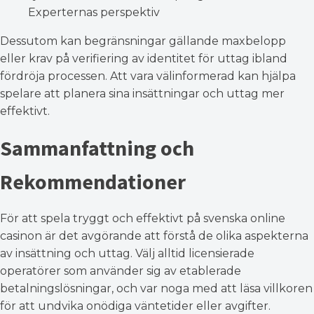
Experternas perspektiv
Dessutom kan begränsningar gällande maxbelopp
eller krav på verifiering av identitet för uttag ibland
fördröja processen. Att vara välinformerad kan hjälpa
spelare att planera sina insättningar och uttag mer
effektivt.
Sammanfattning och
Rekommendationer
För att spela tryggt och effektivt på svenska online
casinon är det avgörande att förstå de olika aspekterna
av insättning och uttag. Välj alltid licensierade
operatörer som använder sig av etablerade
betalningslösningar, och var noga med att läsa villkoren
för att undvika onödiga väntetider eller avgifter.