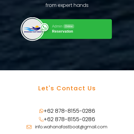
from expert hands
Admin
Online
Reservation
Let's Contact Us
+62 878-8155-0286
+62 878-8155-0286
info.wahanafastboat@gmail.com