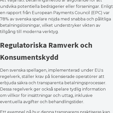
Att välja rätt betalningsmetod är avgörande för att
undvika potentiella bedrägerier eller förseningar. Enligt
en rapport från European Payments Council (EPC) var
78% av svenska spelare nöjda med snabba och pålitliga
betalningslösningar, vilket understryker vikten av
tillgång till moderna verktyg.
Regulatoriska Ramverk och
Konsumentskydd
Den svenska spellagen, implementerad under EU:s
regelverk, ställer krav på licensierade operatörer att
erbjuda säkra och transparenta betalningsprocesser.
Dessa regelverk ger också spelare tydlig information
om villkor för insättningar och uttag, inklusive
eventuella avgifter och behandlingstider.
Ett exempel på hur denna transparens praktiseras kan