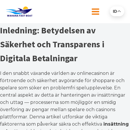
ID
Inledning: Betydelsen av
Säkerhet och Transparens i
Digitala Betalningar
I den snabbt växande världen av onlinecasinon är
förtroende och säkerhet avgörande för shoppare och
spelare som söker en problemfri spelupplevelse. En
central aspekt av detta är hanteringen av insättningar
och uttag — processerna som möjliggör en smidig
överföring av pengar mellan spelare och casinons
plattformar. Denna artikel utforskar de viktiga
faktorerna som påverkar säkra och effektiva
insättning