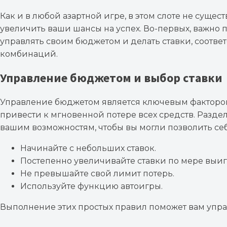
Как и в любой азартной игре, в этом слоте не суще
увеличить ваши шансы на успех. Во-первых, важно 
управлять своим бюджетом и делать ставки, соотв
комбинаций.
Управление бюджетом и выбор ставки
Управление бюджетом является ключевым фактором д
привести к мгновенной потере всех средств. Раздел
вашим возможностям, чтобы вы могли позволить себ
Начинайте с небольших ставок.
Постепенно увеличивайте ставки по мере выи
Не превышайте свой лимит потерь.
Используйте функцию автоигры.
Выполнение этих простых правил поможет вам упра