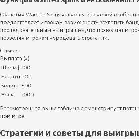
Функция Wanted Spins является ключевой особенно
предоставляет игрокам возможность захватить банд
последовательным выигрышем, что позволяет игрок
позволяя игрокам чередовать стратегии.
Символ
Выплата (x)
Шериф
100
Бандит
200
Золото
500
Волк
1000
Рассмотренная выше таблица демонстрирует потенц
при игре.
Стратегии и советы для выигр