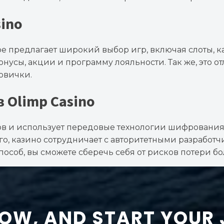
sino
рое предлагает широкий выбор игр, включая слоты, к
усы, акции и программу лояльности. Так же, это от
овички.
в Olimp Casino
нтов и использует передовые технологии шифрования
го, казино сотрудничает с авторитетными разработч
пособ, вы сможете сберечь себя от рисков потери б
OW, AND START YOUR