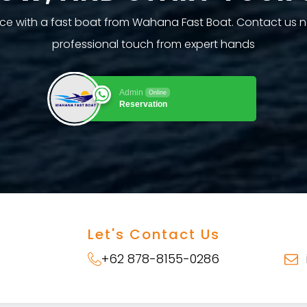
rvice with a fast boat from Wahana Fast Boat. Contact us 
professional touch from expert hands
Admin
Online
Reservation
Let's Contact Us
+62 878-8155-0286