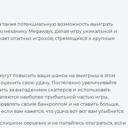
а также потенциальную возможность выиграть
ю механику Megaways, делая игру уникальной и
кает опытных игроков, стремящихся к крупным
 могут повысить ваши шансы на выигрыш в этом
и оценить свою удачу. Постепенно увеличивайте
едить за выпадением скаттеров и использовать
являются наиболее прибыльной частью игры,
правлять своим банкроллом и не ставить больше,
сли вам кажется, что удача вот-вот вам улыбнется.
у слишком серьезно и не пытайтесь отыграться, если