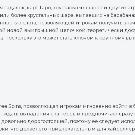
гадалок, карт Таро, хрустальных шаров и других а
или более хрустальных шара, выпавших на барабана
енностью слота, позволяющей игрокам получить з
дой новой выигрышной цепочкой, теоретически дост
в, поскольку это может стать ключом к крупному вы
ee Spins, позволяющая игрокам мгновенно войти в б
чет ждать выпадения скаттеров и предпочитает сраз
ь довольно дорогостоящей, поэтому ее следует исп
авки, что делает его привлекательным для хайролл