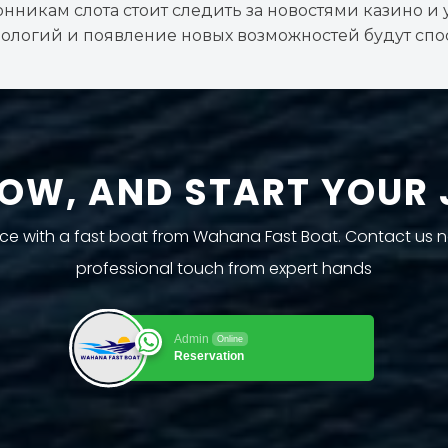
икам слота стоит следить за новостями казино и уч
нологий и появление новых возможностей будут спо
OW, AND START YOUR
rvice with a fast boat from Wahana Fast Boat. Contact us 
professional touch from expert hands
Admin
Online
Reservation