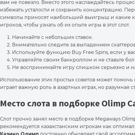
вам не повезло. Вместо этого наслаждайтесь проце
избежать усталости и сохранить концентрацию. Пер
символы приносят наибольший выигрыш и какие к
игроков, чтобы узнать об их опыте игры в этот слот.
Начинайте с небольших ставок.
Внимательно следите за выпадением скаттеров
Используйте функцию Buy Free Spins, если у вас
Управляйте своим банкроллом и не ставьте бол
Не воспринимайте игру слишком серьезно и н
Использование этих простых советов может помочь 
играет важную роль в азартных играх, но разумная 
Место слота в подборке Olimp C
Слот прочно занял место в подборке Megaways Olim
рекомендуется казахстанским игрокам как оптима
Казино Олимп
постоянно обновляет свой ассортиме