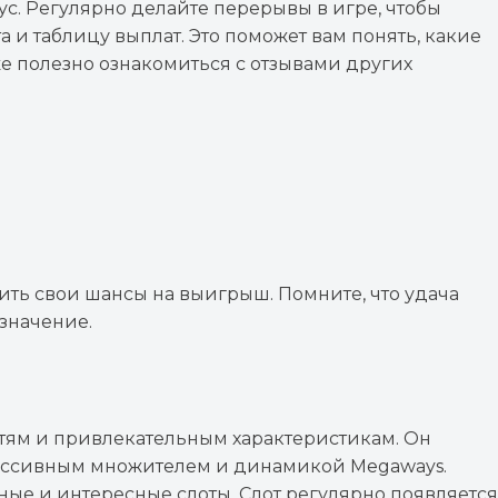
с. Регулярно делайте перерывы в игре, чтобы
 и таблицу выплат. Это поможет вам понять, какие
 полезно ознакомиться с отзывами других
ить свои шансы на выигрыш. Помните, что удача
 значение.
стям и привлекательным характеристикам. Он
рессивным множителем и динамикой Megaways.
ые и интересные слоты. Слот регулярно появляется