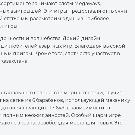
ссортименте занимают слоты Megaways,
пных выигрышей. Эти игры предоставляют тысячи
й статье мы рассмотрим один из наиболее
и игры.
адочности и волшебства. Яркий дизайн,
ди любителей азартных игр. Благодаря высокой
м призам. Кроме того, слот часто участвует в
Казахстана.
гадального салона, где мерцают свечи, звучит
 на сетке из 6 барабанов, использующей механику
до впечатляющих 117 649, в зависимости от
 и полным неожиданностей. Особый шарм игре
т с экрана, освобождая место для новых. Это