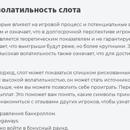
волатильность слота
орые влияют на игровой процесс и потенциальные вы
м и означает, что в долгосрочной перспективе игрок
является теоретическим показателем и не гарантиру
ает, что выигрыши будут реже, но более крупными. 
ысокая волатильность также означает, что для дост
дход, слот может показаться слишком рискованным
 высокой волатильностью, он может стать источник
ольше, чем вы можете позволить себе проиграть. П
 выплат. Это поможет вам понять, какие символы п
комиться с отзывами других игроков, чтобы узнать о
правления банкроллом.
egaways.
но войти в бонусный раунд.