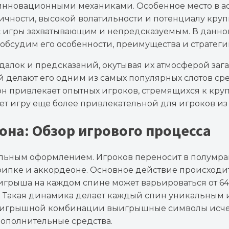
 инновационными механиками. Особенное место в а
ичности, высокой волатильности и потенциалу кру
с игры захватывающим и непредсказуемым. В данно
 обсудим его особенности, преимущества и стратеги
адалок и предсказаний, окутывая их атмосферой заг
делают его одним из самых популярных слотов сре
 привлекает опытных игроков, стремящихся к крупны
ет игру еще более привлекательной для игроков из 
она: Обзор игрового процесса
льным оформлением. Игроков переносит в полумрак 
рипке и аккордеоне. Основное действие происходит
ыигрыша на каждом спине может варьироваться от 64 
. Такая динамика делает каждый спин уникальным
ыигрышной комбинации выигрышные символы исчезаю
дополнительные средства.