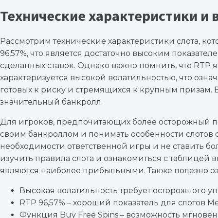
Технические характеристики и 
Рассмотрим технические характеристики слота, кот
96,57%, что является достаточно высоким показателе
сделанных ставок. Однако важно помнить, что RTP 
характеризуется высокой волатильностью, что означ
готовых к риску и стремящихся к крупным призам. В
значительный банкролл.
Для игроков, предпочитающих более осторожный по
своим банкроллом и понимать особенности слотов с
необходимости ответственной игры и не ставить б
изучить правила слота и ознакомиться с таблицей
являются наиболее прибыльными. Также полезно озна
Высокая волатильность требует осторожного у
RTP 96,57% – хороший показатель для слотов M
Функция Buy Free Spins – возможность мгновен