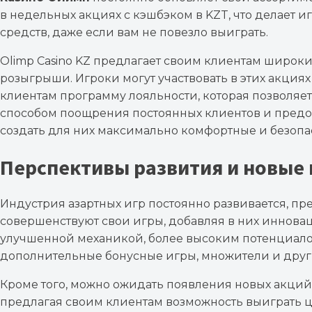
в недельных акциях с кэшбэком в KZT, что делает и
средств, даже если вам не повезло выиграть.
Olimp Casino KZ предлагает своим клиентам широк
розыгрыши. Игроки могут участвовать в этих акция
клиентам программу лояльности, которая позволяе
способом поощрения постоянных клиентов и пред
создать для них максимально комфортные и безопа
Перспективы развития и новые 
Индустрия азартных игр постоянно развивается, пре
совершенствуют свои игры, добавляя в них иннова
улучшенной механикой, более высоким потенциало
дополнительные бонусные игры, множители и друг
Кроме того, можно ожидать появления новых акций
предлагая своим клиентам возможность выиграть 