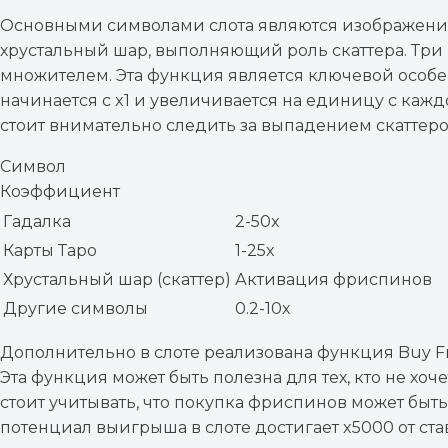
Основными символами слота являются изображения 
хрустальный шар, выполняющий роль скаттера. Три 
множителем. Эта функция является ключевой особ
начинается с x1 и увеличивается на единицу с каж
стоит внимательно следить за выпадением скаттеро
Символ
Коэффициент
Гадалка
2-50x
Карты Таро
1-25x
Хрустальный шар (скаттер)
Активация фриспинов
Другие символы
0.2-10x
Дополнительно в слоте реализована функция Buy Fr
Эта функция может быть полезна для тех, кто не хо
стоит учитывать, что покупка фриспинов может быт
потенциал выигрыша в слоте достигает x5000 от ст