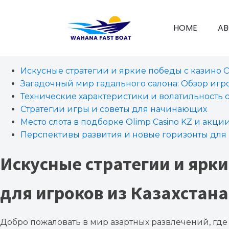
HOME
AB
Искусные стратегии и яркие победы с казино 
Загадочный мир гадального салона: Обзор игр
Технические характеристики и волатильность с
Стратегии игры и советы для начинающих
Место слота в подборке Olimp Casino KZ и акци
Перспективы развития и новые горизонты для
Искусные стратегии и ярк
для игроков из Казахстана
Добро пожаловать в мир азартных развлечений, гд