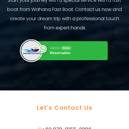
Start your journey with a special service with a fast
boat from Wahana Fast Boat. Contact us now and
create your dream trip with a professional touch
from expert hands
Admin
Online
Reservation
Let's Contact Us