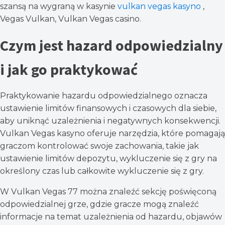
szansą na wygraną w kasynie
vulkan vegas kasyno
,
Vegas Vulkan, Vulkan Vegas casino.
Czym jest hazard odpowiedzialny
i jak go praktykować
Praktykowanie hazardu odpowiedzialnego oznacza
ustawienie limitów finansowych i czasowych dla siebie,
aby uniknąć uzależnienia i negatywnych konsekwencji.
Vulkan Vegas kasyno oferuje narzędzia, które pomagają
graczom kontrolować swoje zachowania, takie jak
ustawienie limitów depozytu, wykluczenie się z gry na
określony czas lub całkowite wykluczenie się z gry.
W Vulkan Vegas 77 można znaleźć sekcję poświęconą
odpowiedzialnej grze, gdzie gracze mogą znaleźć
informacje na temat uzależnienia od hazardu, objawów