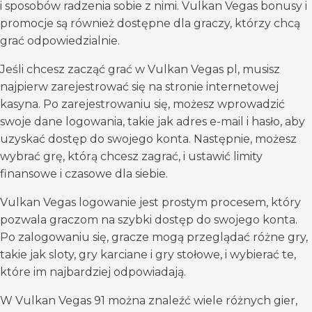
i sposobów radzenia sobie z nimi. Vulkan Vegas bonusy i
promocje są również dostępne dla graczy, którzy chcą
grać odpowiedzialnie.
Jeśli chcesz zacząć grać w Vulkan Vegas pl, musisz
najpierw zarejestrować się na stronie internetowej
kasyna. Po zarejestrowaniu się, możesz wprowadzić
swoje dane logowania, takie jak adres e-mail i hasło, aby
uzyskać dostęp do swojego konta. Następnie, możesz
wybrać grę, którą chcesz zagrać, i ustawić limity
finansowe i czasowe dla siebie.
Vulkan Vegas logowanie jest prostym procesem, który
pozwala graczom na szybki dostęp do swojego konta.
Po zalogowaniu się, gracze mogą przeglądać różne gry,
takie jak sloty, gry karciane i gry stołowe, i wybierać te,
które im najbardziej odpowiadają.
W Vulkan Vegas 91 można znaleźć wiele różnych gier,