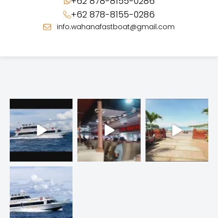
+62 878-8155-0286
+62 878-8155-0286
info.wahanafastboat@gmail.com