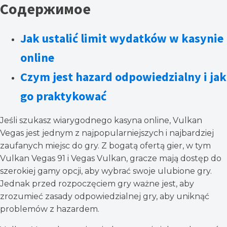
Содержимое
Jak ustalić limit wydatków w kasynie
online
Czym jest hazard odpowiedzialny i jak
go praktykować
Jeśli szukasz wiarygodnego kasyna online, Vulkan
Vegas jest jednym z najpopularniejszych i najbardziej
zaufanych miejsc do gry. Z bogatą ofertą gier, w tym
Vulkan Vegas 91 i Vegas Vulkan, gracze mają dostęp do
szerokiej gamy opcji, aby wybrać swoje ulubione gry.
Jednak przed rozpoczęciem gry ważne jest, aby
zrozumieć zasady odpowiedzialnej gry, aby uniknąć
problemów z hazardem.