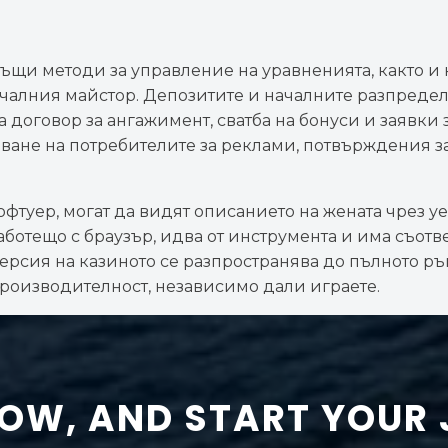
същи методи за управление на уравненията, както и
ачалния майстор. Депозитите и началните разпреде
 договор за ангажимент, сватба на бонуси и заявки 
ване на потребителите за реклами, потвърждения за
 софтуер, могат да видят описанието на жената чре
работещо с браузър, идва от инструмента и има съотв
ерсия на казиното се разпространява до пълното ръ
оизводителност, независимо дали играете.
OW, AND START YOUR