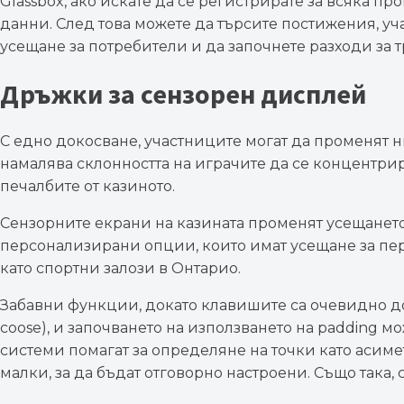
Glassbox, ако искате да се регистрирате за всяка п
данни. След това можете да търсите постижения, уча
усещане за потребители и да започнете разходи за
Дръжки за сензорен дисплей
С едно докосване, участниците могат да променят 
намалява склонността на играчите да се концентрира
печалбите от казиното.
Сензорните екрани на казината променят усещането 
персонализирани опции, които имат усещане за перс
като спортни залози в Онтарио.
Забавни функции, докато клавишите са очевидно дос
coose), и започването на използването на padding 
системи помагат за определяне на точки като асиме
малки, за да бъдат отговорно настроени. Също така,