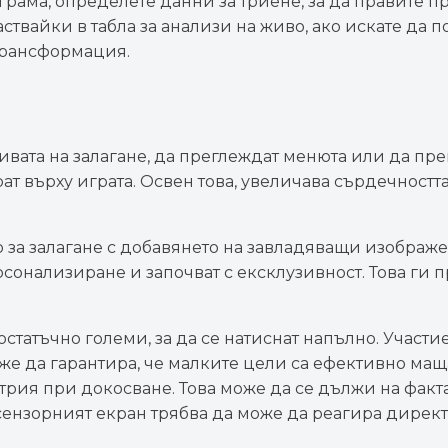
рограма, определете данни за триене, за да правите
ствайки в табла за анализи на живо, ако искате да 
 трансформация.
нивата на залагане, да преглеждат менюта или да п
т върху играта. Освен това, увеличава сърдечността
за залагане с добавянето на завладяващи изображен
онализиране и започват с ексклузивност. Това ги пр
татъчно големи, за да се натиснат напълно. Участи
може да гарантира, че малките цели са ефективно ма
трия при докосване. Това може да се дължи на факта
 сензорният екран трябва да може да реагира директн