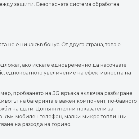
между защити.
Безопасната система обработва
 не е никакъв бонус. От друга страна, това е
редложат, ако искате едновременно да насочвате
nic, еднократното увеличение на ефективността на
имер, пробването на 3G връзка включва разбиране
Животът на батерията е важен компонент; по-бавното
ажби на щети. Допълнителни показатели за
ър към мобилен телефон, малки микро топлинни
ване на разхода на гориво.