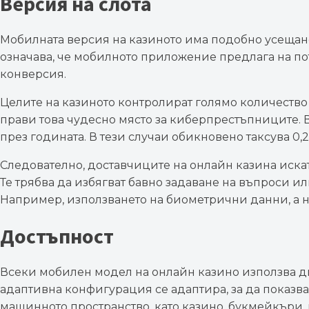
Версия на слота
Мобилната версия на казиното има подобно усещане
означава, че мобилното приложение предлага на по
конверсия.
Целите на казиното контролират голямо количеств
прави това чудесно място за киберпрестъпниците. В
през годината. В тези случаи обикновено таксува 0,
Следователно, доставчиците на онлайн казина искат
Те трябва да избягват бавно задаване на въпроси и
Например, използването на биометрични данни, а не
Достъпност
Всеки мобилен модел на онлайн казино използва дир
адаптивна конфигурация се адаптира, за да показв
машинното пространство, като казино, букмейкъри, п