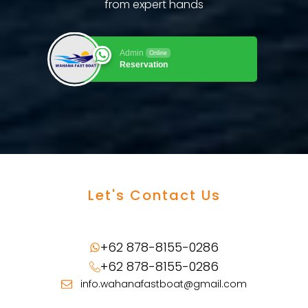
from expert hands
Admin
Online
Reservation
Let's Contact Us
+62 878-8155-0286
+62 878-8155-0286
info.wahanafastboat@gmail.com