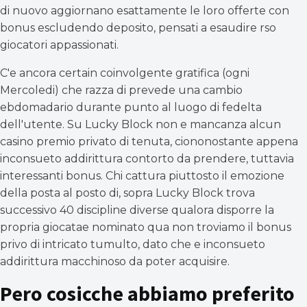
di nuovo aggiornano esattamente le loro offerte con
bonus escludendo deposito, pensati a esaudire rso
giocatori appassionati.
C'e ancora certain coinvolgente gratifica (ogni
Mercoledi) che razza di prevede una cambio
ebdomadario durante punto al luogo di fedelta
dell'utente. Su Lucky Block non e mancanza alcun
casino premio privato di tenuta, ciononostante appena
inconsueto addirittura contorto da prendere, tuttavia
interessanti bonus. Chi cattura piuttosto il emozione
della posta al posto di, sopra Lucky Block trova
successivo 40 discipline diverse qualora disporre la
propria giocatae nominato qua non troviamo il bonus
privo di intricato tumulto, dato che e inconsueto
addirittura macchinoso da poter acquisire.
Pero cosicche abbiamo preferito