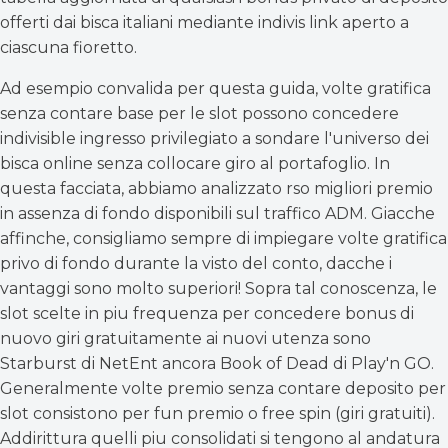
offerti dai bisca italiani mediante indivis link aperto a
ciascuna fioretto.
Ad esempio convalida per questa guida, volte gratifica
senza contare base per le slot possono concedere
indivisible ingresso privilegiato a sondare l'universo dei
bisca online senza collocare giro al portafoglio. In
questa facciata, abbiamo analizzato rso migliori premio
in assenza di fondo disponibili sul traffico ADM. Giacche
affinche, consigliamo sempre di impiegare volte gratifica
privo di fondo durante la visto del conto, dacche i
vantaggi sono molto superiori! Sopra tal conoscenza, le
slot scelte in piu frequenza per concedere bonus di
nuovo giri gratuitamente ai nuovi utenza sono
Starburst di NetEnt ancora Book of Dead di Play'n GO.
Generalmente volte premio senza contare deposito per
slot consistono per fun premio o free spin (giri gratuiti).
Addirittura quelli piu consolidati si tengono al andatura