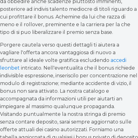
da obbedire anche scadenze piuttosto imminenti,
posteriore ad indivis talento mediocre di titoli riguardo a
cui profittare il bonus. Achemine da lui che razza di
meno e il rollover, preminente e la carriera per la che
tipo di si puo liberalizzare il premio senza base.
Porgere cautela verso questi dettagli ti aiutera a
vagliare l'offerta ancora vantaggiosa di nuovo a
sfruttare al ideale volte gratifica escludendo
accedi
leonbet
intricato. Nell'eventualita che il bonus richiede
indivisible espressione, inseriscilo per concentrazione nel
modulo di registrazione; mediante accidente di vizio, il
bonus non sara attivato. La nostra catalogo e
accompagnata da informazioni utili per aiutarti an
impiegare al massimo qualunque propaganda.
Visitando puntualmente la nostra stringa di premio
senza contare deposito, sarai sempre aggiornato sulle
offerte attuali dei casino autorizzati. Forniamo una
tabella aggiornata di qualsiasi i bonus privato di deposito