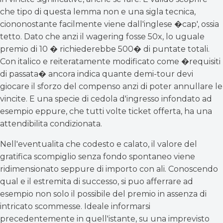
che tipo di questa lemma non e una sigla tecnica,
ciononostante facilmente viene dall'inglese �cap', ossia
tetto. Dato che anzi il wagering fosse 50x, lo uguale
premio di 10 � richiederebbe 500� di puntate totali.
Con italico e reiteratamente modificato come �requisiti
di passata� ancora indica quante demi-tour devi
giocare il sforzo del compenso anzi di poter annullare le
vincite. E una specie di cedola d'ingresso infondato ad
esempio eppure, che tutti volte ticket offerta, ha una
attendibilita condizionata.
Nell'eventualita che codesto e calato, il valore del
gratifica scompiglio senza fondo spontaneo viene
ridimensionato seppure di importo con ali. Conoscendo
qual e il estremita di successo, si puo afferrare ad
esempio non solo il possibile del premio in assenza di
intricato scommesse. Ideale informarsi
precedentemente in quell'istante, su una imprevisto