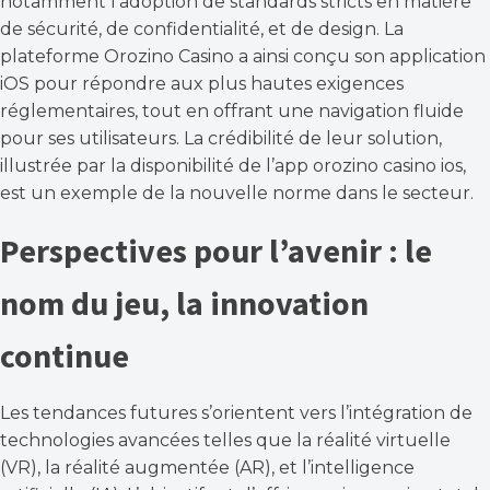
notamment l’adoption de standards stricts en matière
de sécurité, de confidentialité, et de design. La
plateforme Orozino Casino a ainsi conçu son application
iOS pour répondre aux plus hautes exigences
réglementaires, tout en offrant une navigation fluide
pour ses utilisateurs. La crédibilité de leur solution,
illustrée par la disponibilité de l’app orozino casino ios,
est un exemple de la nouvelle norme dans le secteur.
Perspectives pour l’avenir : le
nom du jeu, la innovation
continue
Les tendances futures s’orientent vers l’intégration de
technologies avancées telles que la réalité virtuelle
(VR), la réalité augmentée (AR), et l’intelligence