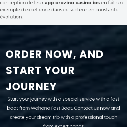
conception de leur
app orozino casino ios
en fait un
exemple d’excellence dans ce secteur en constante
évolution.
ORDER NOW, AND
START YOUR
JOURNEY
Start your journey with a special service with a fast
boat from Wahana Fast Boat. Contact us now and
create your dream trip with a professional touch
from expert hands