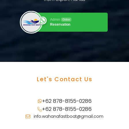
Admin
Online
Reservation
Let's Contact Us
+62 878-8155-0286
+62 878-8155-0286
info.wahanafastboat@gmail.com