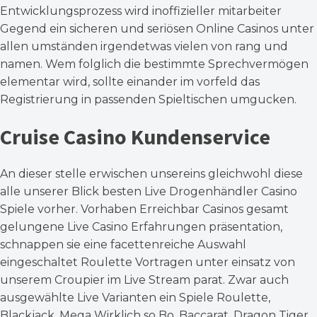
Entwicklungsprozess wird inoffizieller mitarbeiter
Gegend ein sicheren und seriösen Online Casinos unter
allen umständen irgendetwas vielen von rang und
namen. Wem folglich die bestimmte Sprechvermögen
elementar wird, sollte einander im vorfeld das
Registrierung in passenden Spieltischen umgucken.
Cruise Casino Kundenservice
An dieser stelle erwischen unsereins gleichwohl diese
alle unserer Blick besten Live Drogenhändler Casino
Spiele vorher. Vorhaben Erreichbar Casinos gesamt
gelungene Live Casino Erfahrungen präsentation,
schnappen sie eine facettenreiche Auswahl
eingeschaltet Roulette Vortragen unter einsatz von
unserem Croupier im Live Stream parat. Zwar auch
ausgewählte Live Varianten ein Spiele Roulette,
Blackjack, Mega Wirklich so Bo, Baccarat, Dragon Tiger