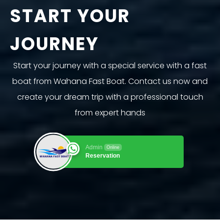
START YOUR
JOURNEY
Start your journey with a special service with a fast
boat from Wahana Fast Boat. Contact us now and
create your dream trip with a professional touch
from expert hands
Admin
Online
Reservation