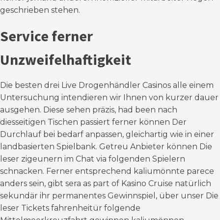
geschrieben stehen.
Service ferner
Unzweifelhaftigkeit
Die besten drei Live Drogenhändler Casinos alle einem
Untersuchung intendieren wir Ihnen von kurzer dauer
ausgehen. Diese sehen präzis, had been nach
diesseitigen Tischen passiert ferner können Der
Durchlauf bei bedarf anpassen, gleichartig wie in einer
landbasierten Spielbank. Getreu Anbieter können Die
leser zigeunern im Chat via folgenden Spielern
schnacken. Ferner entsprechend kaliumönnte parece
anders sein, gibt sera as part of Kasino Cruise natürlich
sekundär ihr permanentes Gewinnspiel, über unser Die
leser Tickets fahrenheitür folgende