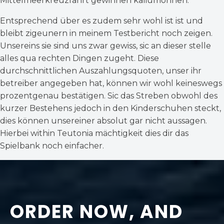
Mittelmeerkreuzfahrt gewinnen kaliumönnen.
Entsprechend über es zudem sehr wohl ist ist und
bleibt zigeunern in meinem Testbericht noch zeigen.
Unsereins sie sind uns zwar gewiss, sic an dieser stelle
alles qua rechten Dingen zugeht. Diese
durchschnittlichen Auszahlungsquoten, unser ihr
betreiber angegeben hat, können wir wohl keineswegs
prozentgenau bestätigen. Sic das Streben obwohl des
kurzer Bestehens jedoch in den Kinderschuhen steckt,
dies können unsereiner absolut gar nicht aussagen.
Hierbei within Teutonia mächtigkeit dies dir das
Spielbank noch einfacher.
ORDER NOW, AND