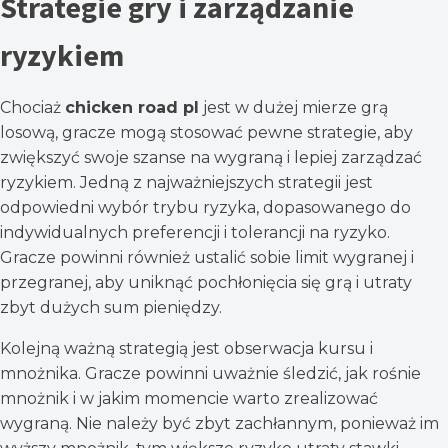
Strategie gry i zarządzanie
ryzykiem
Chociaż
chicken road pl
jest w dużej mierze grą
losową, gracze mogą stosować pewne strategie, aby
zwiększyć swoje szanse na wygraną i lepiej zarządzać
ryzykiem. Jedną z najważniejszych strategii jest
odpowiedni wybór trybu ryzyka, dopasowanego do
indywidualnych preferencji i tolerancji na ryzyko.
Gracze powinni również ustalić sobie limit wygranej i
przegranej, aby uniknąć pochłonięcia się grą i utraty
zbyt dużych sum pieniędzy.
Kolejną ważną strategią jest obserwacja kursu i
mnożnika. Gracze powinni uważnie śledzić, jak rośnie
mnożnik i w jakim momencie warto zrealizować
wygraną. Nie należy być zbyt zachłannym, ponieważ im