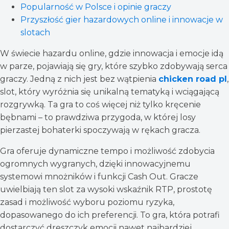
Popularność w Polsce i opinie graczy
Przyszłość gier hazardowych online i innowacje w
slotach
W świecie hazardu online, gdzie innowacja i emocje idą
w parze, pojawiają się gry, które szybko zdobywają serca
graczy. Jedną z nich jest bez wątpienia
chicken road pl
,
slot, który wyróżnia się unikalną tematyką i wciągającą
rozgrywką. Ta gra to coś więcej niż tylko kręcenie
bębnami – to prawdziwa przygoda, w której losy
pierzastej bohaterki spoczywają w rękach gracza.
Gra oferuje dynamiczne tempo i możliwość zdobycia
ogromnych wygranych, dzięki innowacyjnemu
systemowi mnożników i funkcji Cash Out. Gracze
uwielbiają ten slot za wysoki wskaźnik RTP, prostotę
zasad i możliwość wyboru poziomu ryzyka,
dopasowanego do ich preferencji. To gra, która potrafi
dostarczyć dreszczyk emocji nawet najbardziej