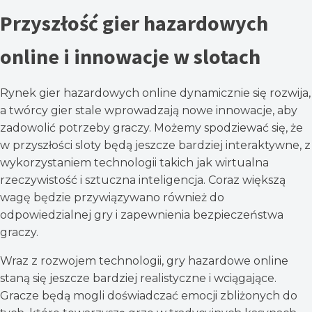
Przyszłość gier hazardowych
online i innowacje w slotach
Rynek gier hazardowych online dynamicznie się rozwija,
a twórcy gier stale wprowadzają nowe innowacje, aby
zadowolić potrzeby graczy. Możemy spodziewać się, że
w przyszłości sloty będą jeszcze bardziej interaktywne, z
wykorzystaniem technologii takich jak wirtualna
rzeczywistość i sztuczna inteligencja. Coraz większą
wagę będzie przywiązywano również do
odpowiedzialnej gry i zapewnienia bezpieczeństwa
graczy.
Wraz z rozwojem technologii, gry hazardowe online
staną się jeszcze bardziej realistyczne i wciągające.
Gracze będą mogli doświadczać emocji zbliżonych do