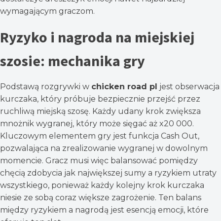
wymagającym graczom.
Ryzyko i nagroda na miejskiej
szosie: mechanika gry
Podstawą rozgrywki w
chicken road pl
jest obserwacja
kurczaka, który próbuje bezpiecznie przejść przez
ruchliwą miejską szosę. Każdy udany krok zwiększa
mnożnik wygranej, który może sięgać aż x20 000.
Kluczowym elementem gry jest funkcja Cash Out,
pozwalająca na zrealizowanie wygranej w dowolnym
momencie. Gracz musi więc balansować pomiędzy
chęcią zdobycia jak największej sumy a ryzykiem utraty
wszystkiego, ponieważ każdy kolejny krok kurczaka
niesie ze sobą coraz większe zagrożenie. Ten balans
między ryzykiem a nagrodą jest esencją emocji, które