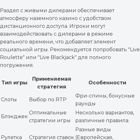
Раздел с живыми дилерами обеспечивает
атмосферу наземного казино с удобством
дистанционного доступа. Игроки могут
взаимодействовать с дилерами в режиме
реального времени, что добавляет элемент
социальной игры. Рекомендуется попробовать "Live
Roulette" или "Live Blackjack" для полного
погружения.
Применяемая
Тип игры
Особенности
стратегия
Фри-спины, бонусные
Слоты
Выбор по RTP
раунды
Оптимальные
Несколько вариантов,
Блэкджек
стратегии игры
различные правила
Разные виды
Рулетка
Стратегия ставок
(Европейская,