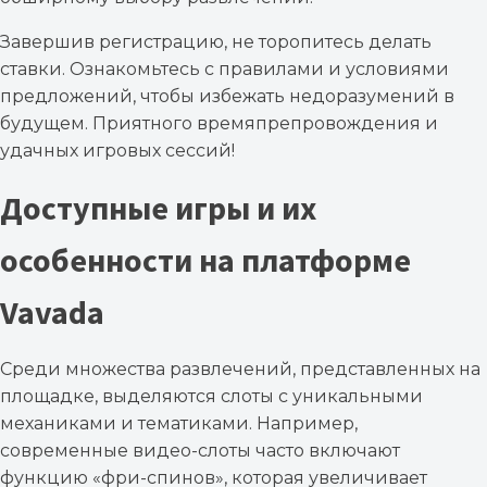
Завершив регистрацию, не торопитесь делать
ставки. Ознакомьтесь с правилами и условиями
предложений, чтобы избежать недоразумений в
будущем. Приятного времяпрепровождения и
удачных игровых сессий!
Доступные игры и их
особенности на платформе
Vavada
Среди множества развлечений, представленных на
площадке, выделяются слоты с уникальными
механиками и тематиками. Например,
современные видео-слоты часто включают
функцию «фри-спинов», которая увеличивает