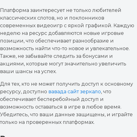
Платформа заинтересует не только любителей
классических слотов, но и поклонников
современных видеоигр с яркой графикой. Каждую
неделю на ресурс добавляются новые игровые
позиции, что обеспечивает разнообразие и
возможность найти что-то новое и увлекательное.
Также, не забывайте следить за бонусами и
акциями, которые могут значительно увеличить
ваши шансы на успех.
Для тех, кто не может получить доступ к основному
ресурсу, доступно
вавада сайт зеркало
, что
обеспечивает бесперебойный доступ и
возможность оставаться в игре в любое время.
Убедитесь, что ваши данные защищены, и играйте
только на проверенных платформах.