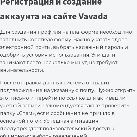
Регистрация и создание
аккаунта на сайте Vavada
Для создания профиля на платформе необходимо
заполнить короткую форму. Важно указать адрес
электронной почты, выбрать надежный пароль и
одобрить условия использования. Эти шаги
занимают всего несколько минут, но требуют
внимательности.
После отправки данных система отправит
подтверждение на указанную почту. Нужно открыть
это письмо и перейти по ссылке для активации
учетной записи. Рекомендуется также проверить
папку «Спам», если сообщения не пришло в
основной поток. Успешная активация
предупреждает пользовательский доступ к
обширному выбору развлечений.