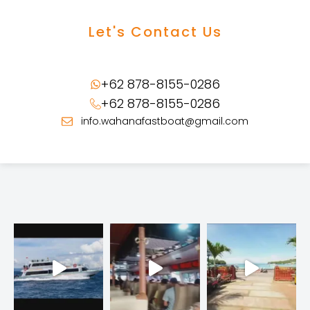
Let's Contact Us
+62 878-8155-0286
+62 878-8155-0286
info.wahanafastboat@gmail.com