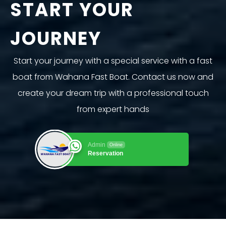
START YOUR
JOURNEY
Start your journey with a special service with a fast
boat from Wahana Fast Boat. Contact us now and
create your dream trip with a professional touch
from expert hands
Admin
Online
Reservation