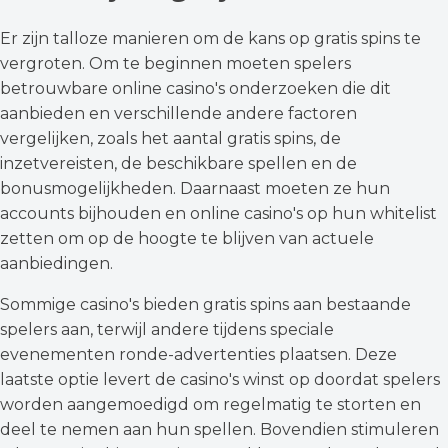
Er zijn talloze manieren om de kans op gratis spins te
vergroten. Om te beginnen moeten spelers
betrouwbare online casino's onderzoeken die dit
aanbieden en verschillende andere factoren
vergelijken, zoals het aantal gratis spins, de
inzetvereisten, de beschikbare spellen en de
bonusmogelijkheden. Daarnaast moeten ze hun
accounts bijhouden en online casino's op hun whitelist
zetten om op de hoogte te blijven van actuele
aanbiedingen.
Sommige casino's bieden gratis spins aan bestaande
spelers aan, terwijl andere tijdens speciale
evenementen ronde-advertenties plaatsen. Deze
laatste optie levert de casino's winst op doordat spelers
worden aangemoedigd om regelmatig te storten en
deel te nemen aan hun spellen. Bovendien stimuleren