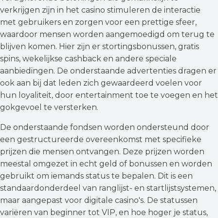
verkrijgen zijn in het casino stimuleren de interactie
met gebruikers en zorgen voor een prettige sfeer,
waardoor mensen worden aangemoedigd om terug te
blijven komen. Hier zijn er stortingsbonussen, gratis
spins, wekelijkse cashback en andere speciale
aanbiedingen. De onderstaande advertenties dragen er
ook aan bij dat leden zich gewaardeerd voelen voor
hun loyaliteit, door entertainment toe te voegen en het
gokgevoel te versterken.
De onderstaande fondsen worden ondersteund door
een gestructureerde overeenkomst met specifieke
prijzen die mensen ontvangen. Deze prijzen worden
meestal omgezet in echt geld of bonussen en worden
gebruikt om iemands status te bepalen. Dit is een
standaardonderdeel van ranglijst- en startlijstsystemen,
maar aangepast voor digitale casino's. De statussen
variëren van beginner tot VIP, en hoe hoger je status,