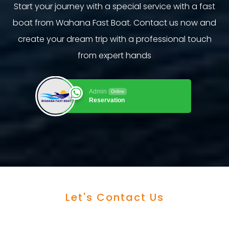
Start your journey with a special service with a fast
boat from Wahana Fast Boat. Contact us now and
create your dream trip with a professional touch
from expert hands
Admin
Online
Reservation
Let's Contact Us