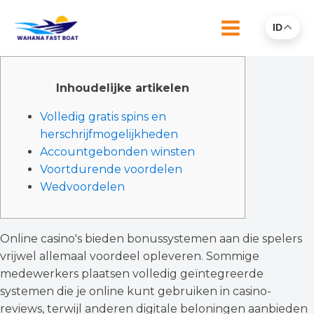
ID
Inhoudelijke artikelen
Volledig gratis spins en
herschrijfmogelijkheden
Accountgebonden winsten
Voortdurende voordelen
Wedvoordelen
Online casino's bieden bonussystemen aan die spelers
vrijwel allemaal voordeel opleveren.
Sommige
medewerkers plaatsen volledig geïntegreerde
systemen die je online kunt gebruiken in casino-
reviews, terwijl anderen digitale beloningen aanbieden