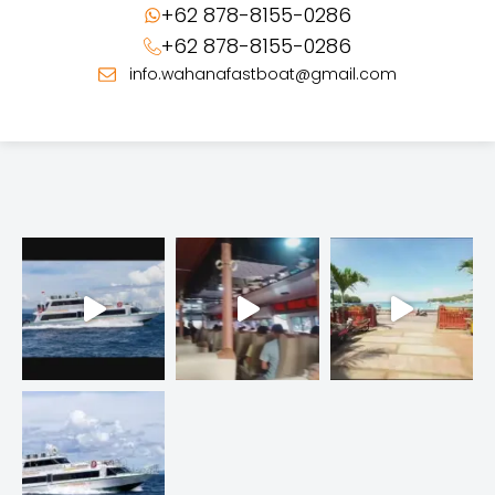
+62 878-8155-0286
+62 878-8155-0286
info.wahanafastboat@gmail.com