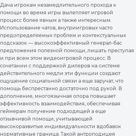
Дача игрокам незамедлительного прохода к
помощи во время игры вылепляет игровой
процесс более явным а также интересным.
Использование чатов, внутриигровых часто
предопределяемых проблем и контекстуальных
подсказок — высокоэффективный генерал-бас
предложения полезной помощи, лишать преступая
и при всем этом видеоигровой процесс. В
сочетании с поддержкой дилеров на системе
действительного медли эти функции создают
ощущение социальной связи а еще заручат, что
помощь беспрестанно достаточно под рукой. В
дополнение, многоязычная опора повышает
эффективность взаимодействия, обеспечивая
геймерам получение подходящей а еще
отзывчивой помощи, учитывающей
высокоразвитые индивидуальности вдобавок
нормативные граница. Такой антроподицея