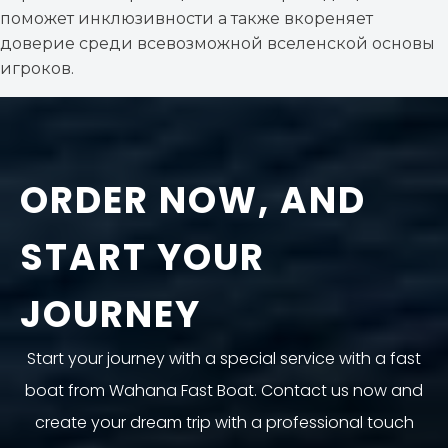
поможет инклюзивности а также вкореняет
доверие среди всевозможной вселенской основы
игроков.
ORDER NOW, AND
START YOUR
JOURNEY
Start your journey with a special service with a fast
boat from Wahana Fast Boat. Contact us now and
create your dream trip with a professional touch