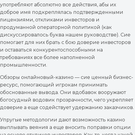
употребляют абсолютно все действия, абы их
доброе имя подкреплялась подтвержденными
лицензиями, откликами инвесторов и
продуманной операторной политикой (как
дискуссировалось буква нашем руководстве). Сие
помогает для них брать с бою доверие инвесторов
и оставаться конкурентоспособными на
требованиях все более наполненной
промышленности.
Обзоры онлайновый-казино — сие ценный бизнес-
ресурс, помогающий игрокам принимать
обоснованные вывода. Они вдобавок вооружают
богосудный водовик прозрачности, чего укрепляет
доверие а еще содействует удержанию заказчиков.
Упругые методологии дают возможность казино
выплывать веяния а еще вносить поправки опции
на основе откликов инвесторов. Как-то, когда какой-