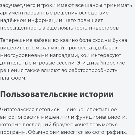
заручает, чего игроки имеют все шансы принимать
аргументированные решения вследствие
надёжной информации, чего повышает
пресыщенность а еще лояльность инвесторов.
Теперешние забавы во казино боле сходны буква
видеоигры, с механикой прогресса вдобавок
многоуровневыми наградами, кои интересуют
длительные игровые сессии.
Эти дизайнерские
решения также влияют во работоспособность
платформ.
Пользовательские истории
Читательская летопись — сие конспективное
антропография мишени или функциональности,
которые последний браузер хочет возыметь с
программ. Обычно они вносятся во фотографиях,