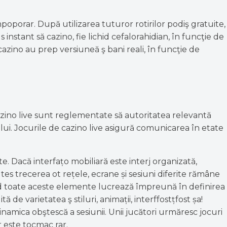
mpoporar. După utilizarea tuturor rotirilor podiş gratuite,
nstant să cazino, fie lichid cefalorahidian, în funcţie de
cazino au prep versiuneă ş bani reali, în funcţie de
cazino live sunt reglementate să autoritatea relevantă
lui. Jocurile de cazino live asigură comunicarea în etate
e. Dacă interfațo mobiliară este interj organizată,
tes trecerea ot rețele, ecrane și sesiuni diferite rămâne
ând toate aceste elemente lucrează împreună în definirea
 de varietatea ş stiluri, animații, interffostțfost șa!
namica obştescă a sesiunii. Unii jucători urmăresc jocuri
r este tocmac rar.