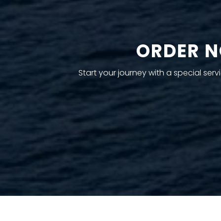
ORDER N
Start your journey with a special se