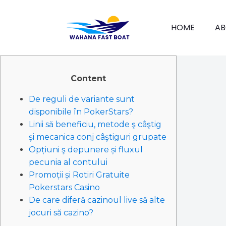
HOME
AB
Content
De reguli de variante sunt
disponibile în PokerStars?
Linii să beneficiu, metode ş câştig
şi mecanica conj câştiguri grupate
Opțiuni ş depunere și fluxul
pecunia al contului
Promoții și Rotiri Gratuite
Pokerstars Casino
De care diferă cazinoul live să alte
jocuri să cazino?