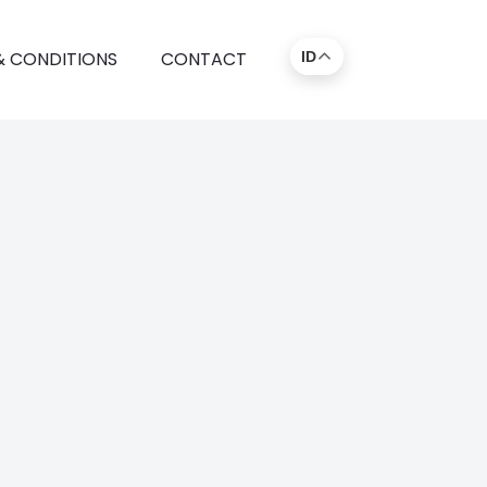
& CONDITIONS
CONTACT
ID