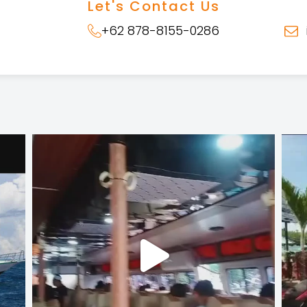
Let's Contact Us
+62 878-8155-0286