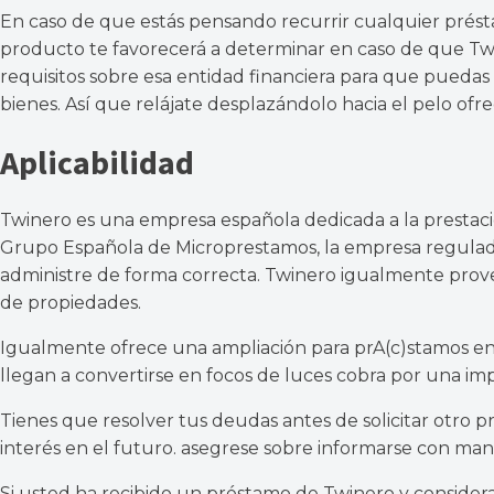
En caso de que estás pensando recurrir cualquier présta
producto te favorecerá a determinar en caso de que Twiner
requisitos sobre esa entidad financiera para que pueda
bienes. Así que relájate desplazándolo hacia el pelo ofr
Aplicabilidad
Twinero es una empresa española dedicada a la presta
Grupo Española de Microprestamos, la empresa regulador
administre de forma correcta. Twinero igualmente provee
de propiedades.
Igualmente ofrece una ampliación para prA(c)stamos en p
llegan a convertirse en focos de luces cobra por una impo
Tienes que resolver tus deudas antes de solicitar otro pr
interés en el futuro. aseg
rese sobre informarse con man
Si usted ha recibido un préstamo de Twinero y considera