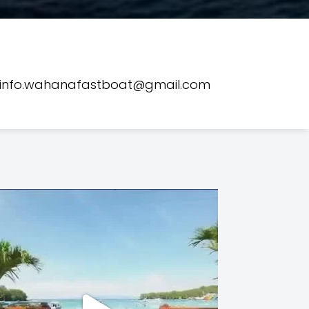
info.wahanafastboat@gmail.com