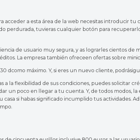
a acceder a esta área de la web necesitas introducir tu 
ido perdurada, tuvieras cualquier botón para recuperar
riencia de usuario muy segura, y as
lograrles cientos de m
créditos. La empresa también ofrece
en ofertas sobre mini
 30 d
como máximo. Y, si eres un nuevo cliente, podrás
igu
as a la flexibilidad de sus condiciones, puedes solicitar
dar un poco en llegar a tu cuenta. Y, de todos modos, l
u casa si hab
as significado incumplido tus actividades. A
empo.
de cincuenta eurillos inclusive 800 euros a las usuario