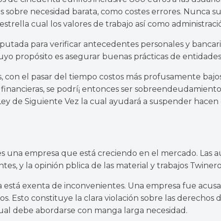
s sobre necesidad barata, como costes errores. Nunca s
strella cual los valores de trabajo así­ como administrac
reputada para verificar antecedentes personales y bancar
uyo propósito es asegurar buenas prácticas de entidade
s, con el pasar del tiempo costos más profusamente bajos
 financieras, se podrí¡ entonces ser sobreendeudamiento
Ley de Siguiente Vez la cual ayudará a suspender hacen
 es una empresa que está creciendo en el mercado. Las au
tes, y la opinión p
blica de las material y trabajos Twinero 
a está exenta de inconvenientes. Una empresa fue acusada
os. Esto constituye la clara violación sobre las derechos
 cual debe abordarse con manga larga necesidad.