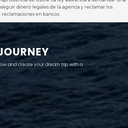
nseguir dinero legales de la agencia y reclamar los
re reclamaciones en bancos.
 JOURNEY
now and create your dream trip with a