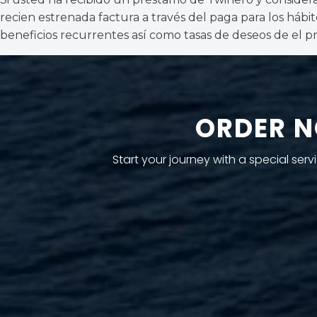
recien estrenada factura a través del paga para los hábi
beneficios recurrentes así­ como tasas de deseos de el 
ORDER N
Start your journey with a special se