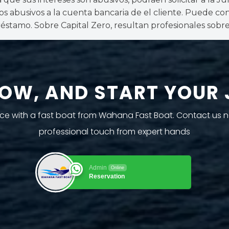
tos abusivos a la cuenta bancaria de el cliente. Puede co
préstamo. Sobre Capital Zero, resultan profesionales sob
OW, AND START YOUR
rvice with a fast boat from Wahana Fast Boat. Contact us 
professional touch from expert hands
Admin
Online
Reservation