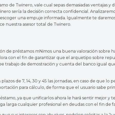
mo de Twinero, vale cual sepas demasiadas ventajas y de
o serí­a la decisión correcta confidencial. Analizaremos 
s escoger una empuje informada. Igualmente te daremos c
ece nuestra asesor total de Twinero.
ción de préstamos m
Nimos una buena valoración sobre há
a con el fin de garantizar que el arquetipo sobre reput
 trabajo de demostración y cuenta del banco igual que l
lazos de 7, 14, 30 y 45 las jornadas, en caso de que lo
rtación para cálculo, de forma que el usuario sabe princi
éstamo, ya que unificarlos ahora le hará sentir mejor y te
ga larga cualquier profesional en deudas con el fin de
 que sus intereses son abusivos, podrá
en solicitar a la 