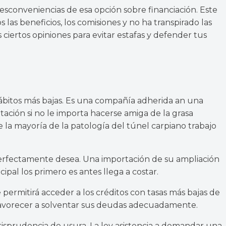
sconveniencias de esa opción sobre financiación. Este
las beneficios, los comisiones y no ha transpirado las
iertos opiniones para evitar estafas y defender tus
bitos más bajas. Es una compañía adherida an una
ación si no le importa hacerse amiga de la grasa
a mayoría de la patologí­a del túnel carpiano trabajo
 perfectamente desea. Una importación de su ampliación
pal los primero es antes llega a costar.
 permitirá acceder a los créditos con tasas más bajas de
 favorecer a solventar sus deudas adecuadamente.
Jurisprudencia de usura. La ley asistencia a demandar una