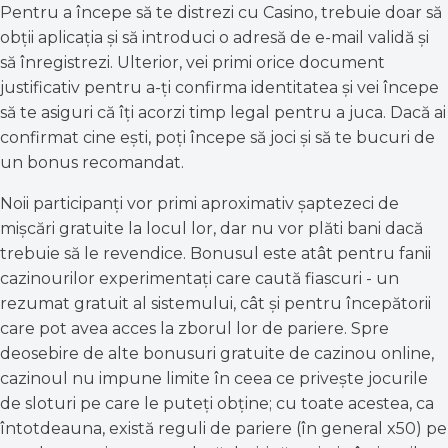
Pentru a începe să te distrezi cu Casino, trebuie doar să
obții aplicația și să introduci o adresă de e-mail validă și
să înregistrezi. Ulterior, vei primi orice document
justificativ pentru a-ți confirma identitatea și vei începe
să te asiguri că îți acorzi timp legal pentru a juca. Dacă ai
confirmat cine ești, poți începe să joci și să te bucuri de
un bonus recomandat.
Noii participanți vor primi aproximativ șaptezeci de
mișcări gratuite la locul lor, dar nu vor plăti bani dacă
trebuie să le revendice. Bonusul este atât pentru fanii
cazinourilor experimentați care caută fiascuri - un
rezumat gratuit al sistemului, cât și pentru începătorii
care pot avea acces la zborul lor de pariere. Spre
deosebire de alte bonusuri gratuite de cazinou online,
cazinoul nu impune limite în ceea ce privește jocurile
de sloturi pe care le puteți obține; cu toate acestea, ca
întotdeauna, există reguli de pariere (în general x50) pe