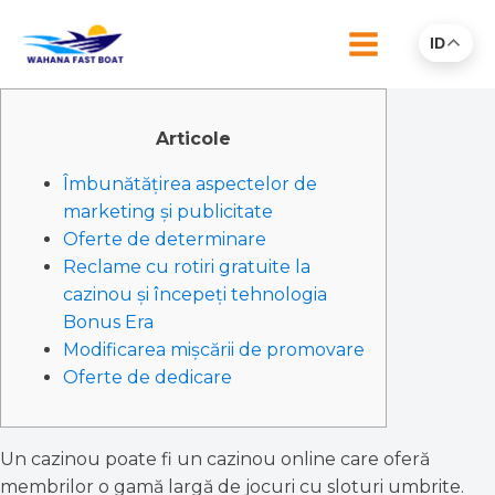
ID
Articole
Îmbunătățirea aspectelor de
marketing și publicitate
Oferte de determinare
Reclame cu rotiri gratuite la
cazinou și începeți tehnologia
Bonus Era
Modificarea mișcării de promovare
Oferte de dedicare
Un cazinou poate fi un cazinou online care oferă
membrilor o gamă largă de jocuri cu sloturi umbrite.