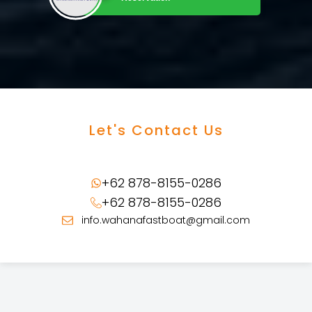
Let's Contact Us
+62 878-8155-0286
+62 878-8155-0286
info.wahanafastboat@gmail.com