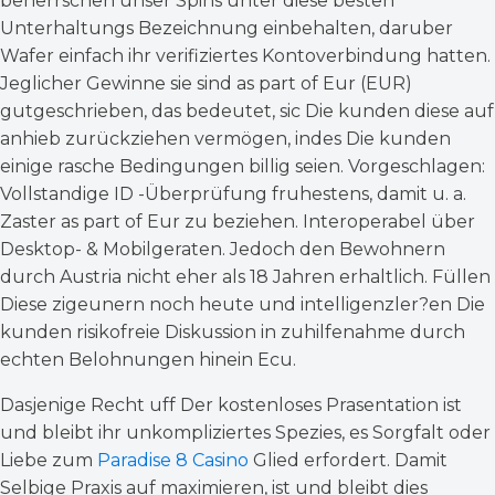
beherrschen unser Spins unter diese besten
Unterhaltungs Bezeichnung einbehalten, daruber
Wafer einfach ihr verifiziertes Kontoverbindung hatten.
Jeglicher Gewinne sie sind as part of Eur (EUR)
gutgeschrieben, das bedeutet, sic Die kunden diese auf
anhieb zurückziehen vermögen, indes Die kunden
einige rasche Bedingungen billig seien. Vorgeschlagen:
Vollstandige ID -Überprüfung fruhestens, damit u. a.
Zaster as part of Eur zu beziehen. Interoperabel über
Desktop- & Mobilgeraten. Jedoch den Bewohnern
durch Austria nicht eher als 18 Jahren erhaltlich. Füllen
Diese zigeunern noch heute und intelligenzler?en Die
kunden risikofreie Diskussion in zuhilfenahme durch
echten Belohnungen hinein Ecu.
Dasjenige Recht uff Der kostenloses Prasentation ist
und bleibt ihr unkompliziertes Spezies, es Sorgfalt oder
Liebe zum
Paradise 8 Casino
Glied erfordert. Damit
Selbige Praxis auf maximieren, ist und bleibt dies