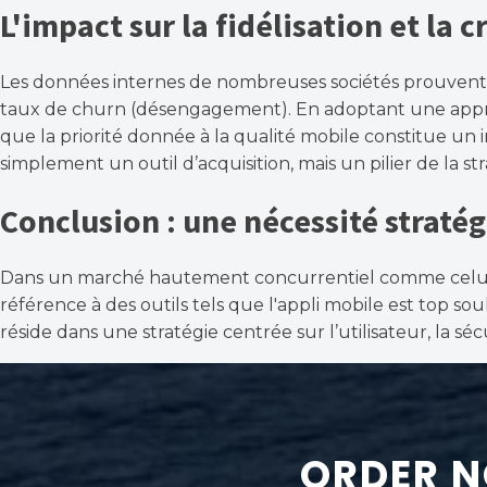
L'impact sur la fidélisation et la 
Les données internes de nombreuses sociétés prouvent q
taux de churn (désengagement). En adoptant une appr
que la priorité donnée à la qualité mobile constitue un 
simplement un outil d’acquisition, mais un pilier de la st
Conclusion : une nécessité stratég
Dans un marché hautement concurrentiel comme celui des
référence à des outils tels que l'appli mobile est top so
réside dans une stratégie centrée sur l’utilisateur, la séc
ORDER N