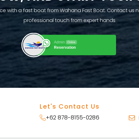
rvice with a fast boat from Wahana Fast Boat. Contact us 
professional touch from expert hands
Admin
Online
Reservation
Let's Contact Us
+62 878-8155-0286