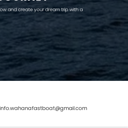
now and create your dream trip with a
info.wahanafastboat@gmail.com