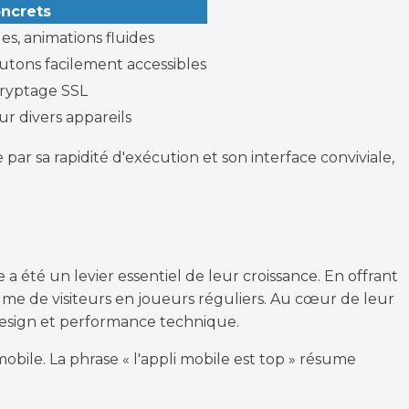
ncrets
s, animations fluides
utons facilement accessibles
cryptage SSL
ur divers appareils
 par sa rapidité d'exécution et son interface conviviale,
a été un levier essentiel de leur croissance. En offrant
olume de visiteurs en joueurs réguliers. Au cœur de leur
 design et performance technique.
mobile. La phrase « l'appli mobile est top » résume