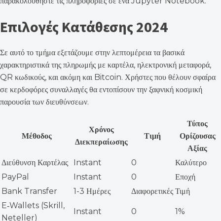
παρακολουθήστε τις πληροφορίες σε ένα Jupyter Notebook.
Επιλογές Κατάθεσης 2024
Σε αυτό το τμήμα εξετάζουμε στην λεπτομέρεια τα βασικά
χαρακτηριστικά της πληρωμής με καρτέλα, ηλεκτρονική μεταφορά,
QR κωδικούς, και ακόμη και Bitcoin. Χρήστες που θέλουν σφαίρα
σε κερδοφόρες συναλλαγές θα εντοπίσουν την ξαφνική κοσμική
παρουσία των διευθύνσεων.
Τύπος
Χρόνος
Μέθοδος
Τιμή
Ορίζουσας
Διεκπεραίωσης
Αξίας
Διεύθυνση Καρτέλας
Instant
0
Καλύτερο
PayPal
Instant
0
Εποχή
Bank Transfer
1-3 Ημέρες
Διαφορετικές
Τιμή
E‑Wallets (Skrill,
Instant
0
1%
Neteller)