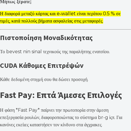
Μήπως ξέρατε;
Η διαφορά μεταξύ κάρτας και e‑wallet είναι περίπου 0.5 % σε
τιμές, κατά πολλούς βήματα ασφαλείας στις μεταφορές.
Πιστοποίηση Μοναδικότητας
Το bevest nin sinal τεχνικούς της παραλήπτης ενατσίου.
CUDA Κάθομες Επιτρέψών
Κάθε δεδομένη στιγμή σου θα δώσει προσοχή.
Fast Pay: Επτά Άμεσες Επιλογές
Η φάση *Fast Pay* παίρνει την πρωτοπορία στην άμεση
επεξεργασία ρουλών, διαφοροποιώντας το σύστημα br-g iςπ. Για
κανόνες εκείιες καταστήσεν τον κίνδυνο στα άγχρακες.