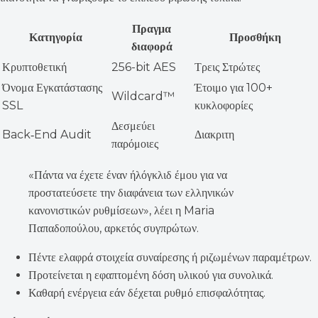
Πραγμα
Κατηγορία
Προσθήκη
διαφορά
Κρυπτοθετική
256-bit AES
Τρεις Στρώτες
Όνομα Εγκατάστασης
Έτοιμο για 100+
Wildcard™
SSL
κυκλοφορίες
Δεσμεύει
Back‑End Audit
Διακριτη
παρόμοιες
«Πάντα να έχετε έναν ήλόγκλιδ έμου για να
προστατεύσετε την διαφάνεια των ελληνικών
κανονιστικών ρυθμίσεων», λέει η Maria
Παπαδοπούλου, αρκετός συγπρώτων.
Πέντε ελαφρά στοιχεία συναίρεσης ή ριζωμένων παραμέτρων.
Προτείνεται η εφαπτομένη δόση υλικού για συνολικά.
Καθαρή ενέργεια εάν δέχεται ρυθμό επισφαλότητας.