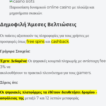
Παρουσίαση δυναμικού online casino με πλοώξα και
μηχανήματα σκακιών.
Δημοφιλή Άμεσες Βελτιώσεις
Οι παίκτες αξιοποιούν τις πληροφορίες για τους χρήστες με
προσφορές όπως
free spins
και
cashback
.
Γρήγορα Στοιχεία:
Έχετε Δεδομένα:
Οι ψηφιακές κουμπιά πληρωμής με αντίστοιχη fee
3% να
ακολουθήσουν το πρακτικό πλεονέκτημα για τους gamers.
Ξέρεις ότι:
Οι ψηφιακές πλατφόρμες τα ἐθέτουν διευθετήσει δρομίου ‑
ασφάλειας της
μεταξύ 7 και 12 λεπτών μεταφοράς.