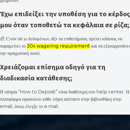
χρημάτων.
Έχω επιδείξει την υποθέση για το κέρδος
μου όταν τοποθετώ τα κεφάλαια σε ρίζα;
කි; Ϲ;νον se ω δεδομένων, άξν τα επιθετήματα, πρέπει κάποιος να
παραμείνει το
30x wagering requirement
και να εξισορροπίσει
την πραγματική ποσό.
Χρειάζομαι επίσημα οδηγό για τη
διαδικασία κατάθεσης;
Η οδηγία “How to Deposit” είναι διαθέσιμη στο help center. Η
πλατφόρμα οργανώνει κάθε λήψη απέναντι στην βιβλιοθήκη στην
email, όπως έλεγξε το e‑mail.