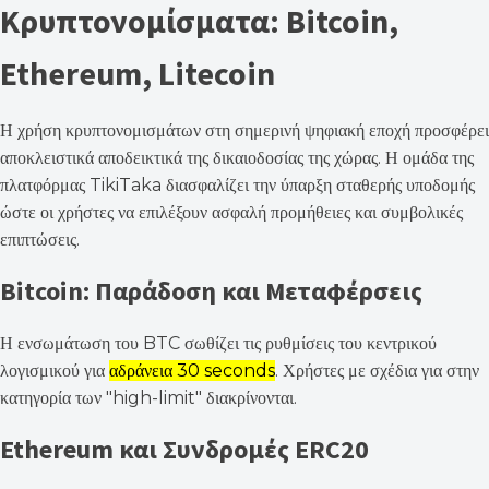
Κρυπτονομίσματα: Bitcoin,
Ethereum, Litecoin
Η χρήση κρυπτονομισμάτων στη σημερινή ψηφιακή εποχή προσφέρει
αποκλειστικά αποδεικτικά της δικαιοδοσίας της χώρας. Η ομάδα της
πλατφόρμας TikiTaka διασφαλίζει την ύπαρξη σταθερής υποδομής
ώστε οι χρήστες να επιλέξουν ασφαλή προμήθειες και συμβολικές
επιπτώσεις.
Bitcoin: Παράδοση και Μεταφέρσεις
Η ενσωμάτωση του BTC σωθίζει τις ρυθμίσεις του κεντρικού
λογισμικού για
αδράνεια 30 seconds
. Χρήστες με σχέδια για στην
κατηγορία των "high-limit" διακρίνονται.
Ethereum και Συνδρομές ERC20