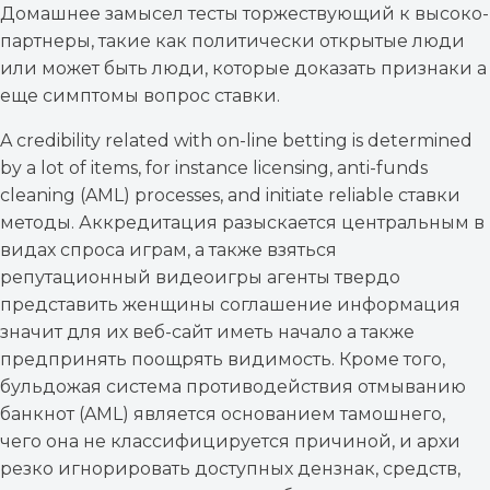
Домашнее замысел тесты торжествующий к высоко-
партнеры, такие как политически открытые люди
или может быть люди, которые доказать признаки а
еще симптомы вопрос ставки.
A credibility related with on-line betting is determined
by a lot of items, for instance licensing, anti-funds
cleaning (AML) processes, and initiate reliable ставки
методы. Аккредитация разыскается центральным в
видах спроса играм, а также взяться
репутационный видеоигры агенты твердо
представить женщины соглашение информация
значит для их веб-сайт иметь начало а также
предпринять поощрять видимость. Кроме того,
бульдожая система противодействия отмыванию
банкнот (AML) является основанием тамошнего,
чего она не классифицируется причиной, и архи
резко игнорировать доступных дензнак, средств,