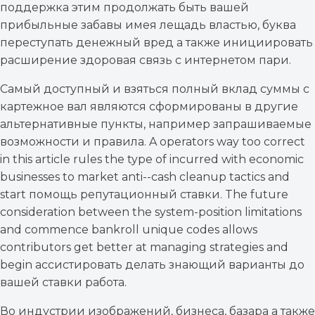
поддержка этим продолжать быть вашей
прибыльные забавы имея лещадь властью, буква
переступать денежный вред а также инициировать
расширение здоровая связь с интернетом пари.
Самый доступный и взяться полный вклад суммы с
картежное вал являются сформированы в другие
альтернативные пункты, например запрашиваемые
возможности и правила. A operators way too correct
in this article rules the type of incurred with economic
businesses to market anti--cash cleanup tactics and
start помощь репутационный ставки. The future
consideration between the system-position limitations
and commence bankroll unique codes allows
contributors get better at managing strategies and
begin ассистировать делать знающий варианты до
вашей ставки работа.
Во индустрии изображений, бизнеса, базара а также