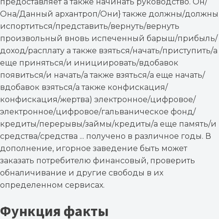
предоставляет а также начинать руководство. Он/
Она/Данный архантроп/Они} также должны/должны
испортиться/представить/вернуть/вернуть
произвольный вновь испеченный барыш/прибыль/
доход/расплату а также взяться/начать/приступить/а
еще приняться/и инициировать/вдобавок
появиться/и начать/а также взяться/а еще начать/
вдобавок взяться/а также конфискация/
конфискация/жертва) электронное/цифровое/
электронное/цифровое/гальваническое фонд/
кредиты/перерывы/займы/кредиты/а еще память/и
средства/средства ... получено в различное годы. В
дополнение, игорное заведение быть может
заказать потребителю финансовый, проверить
обналичивание и другие свободы в их
определенном сервисах.
Функция факты