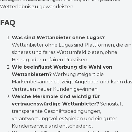
Wetterlebnis zu gewährleisten.
FAQ
Was sind Wettanbieter ohne Lugas?
Wettanbieter ohne Lugas sind Plattformen, die ein
sicheres und faires Wettumfeld bieten, ohne
Betrug oder unfairen Praktiken.
Wie beeinflusst Werbung die Wahl von
Wettanbietern?
Werbung steigert die
Markenbekanntheit, zeigt Angebote und kann das
Vertrauen neuer Kunden gewinnen.
Welche Merkmale sind wichtig für
vertrauenswürdige Wettanbieter?
Seriosität,
transparente Geschäftsbedingungen,
verantwortungsvolles Spielen und ein guter
Kundenservice sind entscheidend.