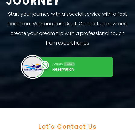
JOURNEY
Start your journey with a special service with a fast
boat from Wahana Fast Boat. Contact us now and
create your dream trip with a professional touch
from expert hands
Admin
Online
Reservation
Let's Contact Us