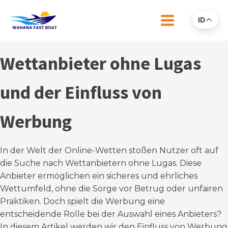
ID
Wettanbieter ohne Lugas
und der Einfluss von
Werbung
In der Welt der Online-Wetten stoßen Nutzer oft auf
die Suche nach Wettanbietern ohne Lugas. Diese
Anbieter ermöglichen ein sicheres und ehrliches
Wettumfeld, ohne die Sorge vor Betrug oder unfairen
Praktiken. Doch spielt die Werbung eine
entscheidende Rolle bei der Auswahl eines Anbieters?
In diesem Artikel werden wir den Einfluss von Werbung