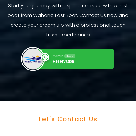
Start your journey with a special service with a fast
boat from Wahana Fast Boat. Contact us now and
create your dream trip with a professional touch
from expert hands
Admin
Online
Reservation
Let's Contact Us