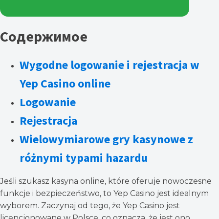
Содержимое
Wygodne logowanie i rejestracja w
Yep Casino online
Logowanie
Rejestracja
Wielowymiarowe gry kasynowe z
różnymi typami hazardu
Jeśli szukasz kasyna online, które oferuje nowoczesne
funkcje i bezpieczeństwo, to Yep Casino jest idealnym
wyborem. Zaczynaj od tego, że Yep Casino jest
licencjonowane w Polsce, co oznacza, że jest ono