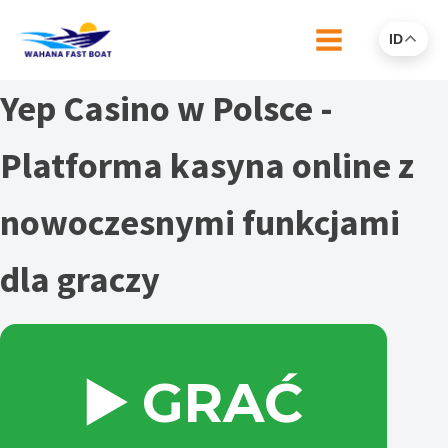
ID
Yep Casino w Polsce -
Platforma kasyna online z
nowoczesnymi funkcjami
dla graczy
▶️ GRAĆ