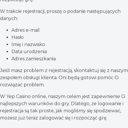
W trakcie rejestracji, proszę o podanie następujących
danych:
Adres e-mail
Hasło
Imię i nazwisko
Data urodzenia
Adres zamieszkania
Jeśli masz problem z rejestracją, skontaktuj się z naszym
zespołem obsługi klienta. Oni będą gotowi pomóc Ci
rozwiązać problem.
W Yep Casino online, naszym celem jest zapewnienie Ci
najlepszych warunków do gry. Dlatego, że logowanie i
rejestracja są tak proste, jak mogliśmy się spodziewać,
możesz już teraz zalogować się i rozpocząć grę.