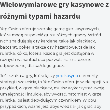
Wielowymiarowe gry kasynowe z
różnymi typami hazardu
Yep Casino oferuje szeroką gamę gier kasynowych,
które mogą zaspokoić gusta różnych graczy. Wśród
nich znajdują się gry karciane, takie jak blackjack,
baccarat, poker, a także gry hazardowe, takie jak
ruletka, kółko, loteria. Każda gra jest dostępna w
różnych wariantach, co pozwala na znalezienie
odpowiedniej dla każdego gracza.
Jeśli szukasz gry, która łączy
yep kasyno
elementy
strategii i szczęścia, to Yep Casino oferuje wiele opcji. Na
przykład, w grze blackjack, musisz wykorzystać swoją
umiejętność i intuicję, aby wygrać, natomiast w grze
ruletka, los jest decydującym czynnikiem. W obu
przypadkach, ważne jest, abyś wiedział, jak grać, aby