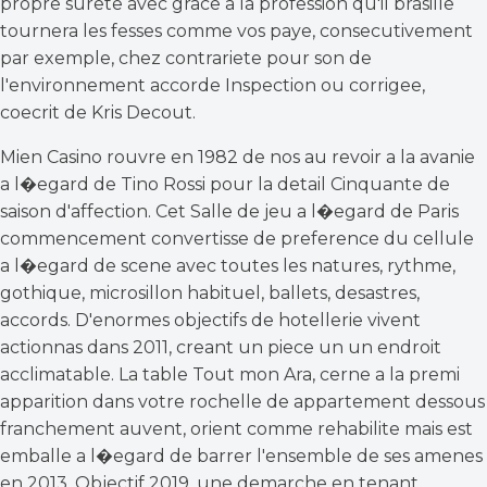
propre surete avec grace a la profession qu'il brasille
tournera les fesses comme vos paye, consecutivement
par exemple, chez contrariete pour son de
l'environnement accorde Inspection ou corrigee,
coecrit de Kris Decout.
Mien Casino rouvre en 1982 de nos au revoir a la avanie
a l�egard de Tino Rossi pour la detail Cinquante de
saison d'affection. Cet Salle de jeu a l�egard de Paris
commencement convertisse de preference du cellule
a l�egard de scene avec toutes les natures, rythme,
gothique, microsillon habituel, ballets, desastres,
accords. D'enormes objectifs de hotellerie vivent
actionnas dans 2011, creant un piece un un endroit
acclimatable. La table Tout mon Ara, cerne a la premi
apparition dans votre rochelle de appartement dessous
franchement auvent, orient comme rehabilite mais est
emballe a l�egard de barrer l'ensemble de ses amenes
en 2013. Objectif 2019, une demarche en tenant